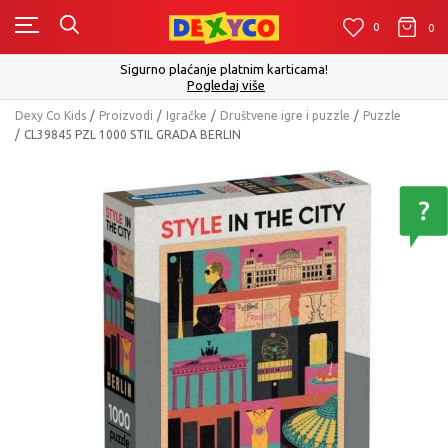
0
0
0
Sigurno plaćanje platnim karticama!
Pogledaj više
Dexy Co Kids
Proizvodi
Igračke
Društvene igre i puzzle
Puzzle
CL39845 PZL 1000 STIL GRADA BERLIN