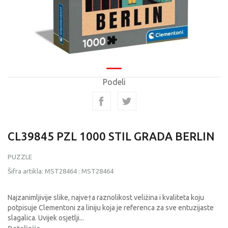
Podeli
CL39845 PZL 1000 STIL GRADA BERLIN
PUZZLE
Šifra artikla:
MST28464
:
MST28464
Najzanimljivije slike, najve†a raznolikost veliźina i kvaliteta koju
potpisuje Clementoni za liniju koja je referenca za sve entuzijaste
slagalica. Uvijek osjetlji
...