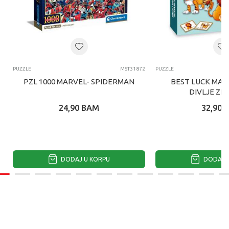
PUZZLE
MST31872
PUZZLE
PZL 1000 MARVEL- SPIDERMAN
BEST LUCK MAG
DIVLJE ZI
24,90
BAM
32,90
DODAJ U KORPU
DODAJ U