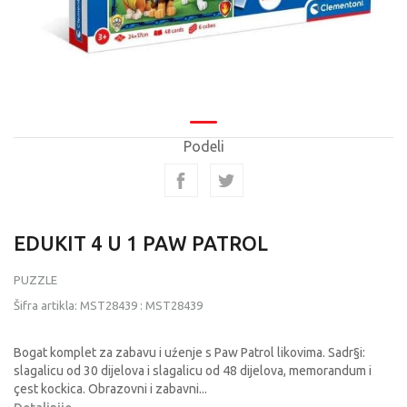
Podeli
EDUKIT 4 U 1 PAW PATROL
PUZZLE
Šifra artikla:
MST28439
:
MST28439
Bogat komplet za zabavu i uźenje s Paw Patrol likovima. Sadr§i:
slagalicu od 30 dijelova i slagalicu od 48 dijelova, memorandum i
çest kockica. Obrazovni i zabavni
...