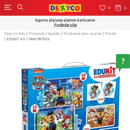
0
0
0
Sigurno plaćanje platnim karticama!
Pogledaj više
Dexy Co Kids
Proizvodi
Igračke
Društvene igre i puzzle
Puzzle
EDUKIT 4 U 1 PAW PATROL