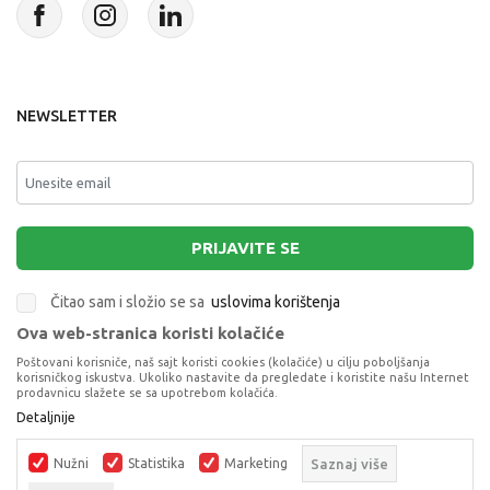
NEWSLETTER
PRIJAVITE SE
Čitao sam i složio se sa
uslovima korištenja
Ova web-stranica koristi kolačiće
This site is protected by reCAPTCHA and the Google
Privacy Policy
and
Poštovani korisniče, naš sajt koristi cookies (kolačiće) u cilju poboljšanja
Terms of Service
apply.
korisničkog iskustva. Ukoliko nastavite da pregledate i koristite našu Internet
prodavnicu slažete se sa upotrebom kolačića.
Detaljnije
Nužni
Statistika
Marketing
Saznaj više