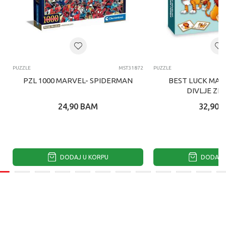
PUZZLE
MST31872
PUZZLE
PZL 1000 MARVEL- SPIDERMAN
BEST LUCK MAG
DIVLJE ZI
24,90
BAM
32,90
DODAJ U KORPU
DODAJ U