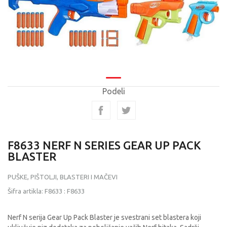
Podeli
F8633 NERF N SERIES GEAR UP PACK
BLASTER
PUŠKE, PIŠTOLJI, BLASTERI I MAČEVI
Šifra artikla:
F8633
:
F8633
Nerf N serija Gear Up Pack Blaster je svestrani set blastera koji