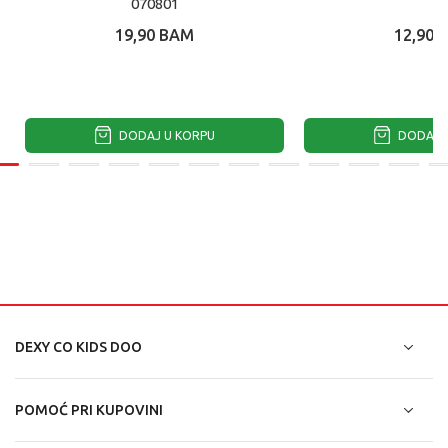
070801
19,90
BAM
12,90
DODAJ U KORPU
DODAJ U
DEXY CO KIDS DOO
POMOĆ PRI KUPOVINI