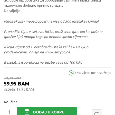
uključuje niz dodataka za poboljšanje vaših Nerf bitaka. Sadrži
raznovrsnu dodatnu opremu i pruža
...
Detaljnije
Mega akcija - mega popusti na više od 500 igračaka i knjiga!
Pronađite figure, setove, lutke, društvene igre, kocke, plišane
igračke i još mnogo toga po neponovljivim cijenama.
Akcija vrijedi od 1. oktobra do isteka zaliha u DexyCo
prodavnicama i onlajn na www.dexyco.ba.
Besplatna isporuka za narudžbe veće od 100 KM.
Obavijesti me o sniženju
79,90
BAM
59,95
BAM
Ušteda:
19,95
BAM
Količina:
DODAJ U KORPU