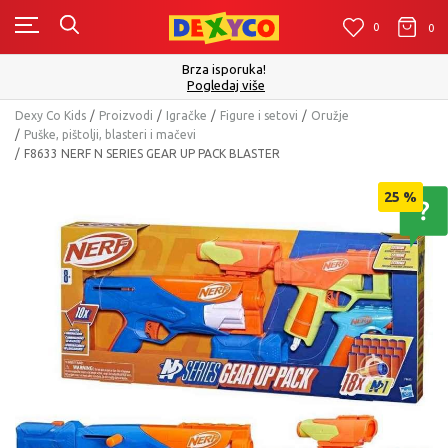
0
0
0
Brza isporuka!
Pogledaj više
Dexy Co Kids
Proizvodi
Igračke
Figure i setovi
Oružje
Puške, pištolji, blasteri i mačevi
F8633 NERF N SERIES GEAR UP PACK BLASTER
25
%