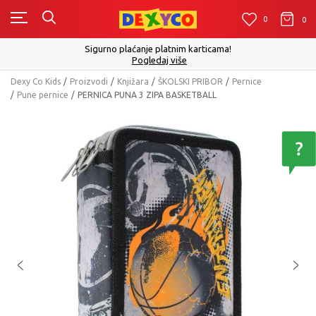
0
0
0
Click&Collect - Platite karticom Online i preuzmite 
ma!
izboru
Pogledaj više
Dexy Co Kids
Proizvodi
Knjižara
ŠKOLSKI PRIBOR
Pernice
Pune pernice
PERNICA PUNA 3 ZIPA BASKETBALL