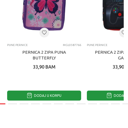
PUNE PERNICE
MGL0587766
PUNE PERNICE
PERNICA 2 ZIPA PUNA
PERNICA 2 ZIPA
BUTTERFLY
GAM
33,90
BAM
33,90
DODAJ U KORPU
DODAJ U