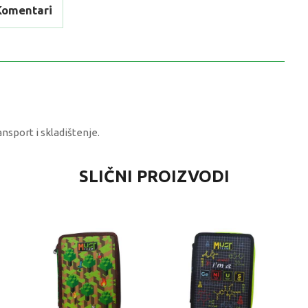
Komentari
nsport i skladištenje.
VRIJEDNOST
SLIČNI PROIZVODI
Pune pernice
0 kg
Djevojčice
7-8 G