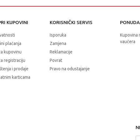
RI KUPOVINI
KORISNIČKI SERVIS
PONUDA 
ivatnosti
Isporuka
Kupovina 
vaučera
čini plaćanja
Zamjena
za kupovinu
Reklamacije
a registraciju
Povrat
štenja i prodaje
Pravo na odustajanje
latnim karticama
N