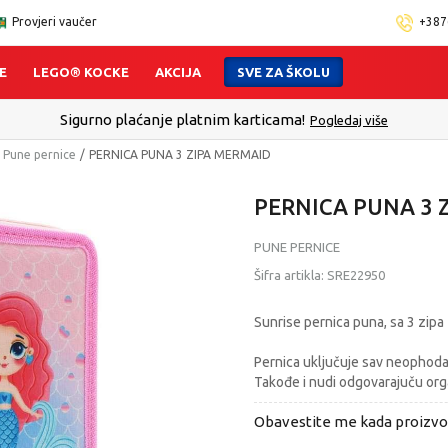
Provjeri vaučer
+387
E
LEGO® KOCKE
AKCIJA
SVE ZA ŠKOLU
Sigurno plaćanje platnim karticama!
Pogledaj više
Pune pernice
PERNICA PUNA 3 ZIPA MERMAID
PERNICA PUNA 3 
PUNE PERNICE
Šifra artikla:
SRE22950
Sunrise pernica puna, sa 3 zipa
Pernica uključuje sav neophoda
Takođe i nudi odgovarajuču orga
Obavestite me kada proizv