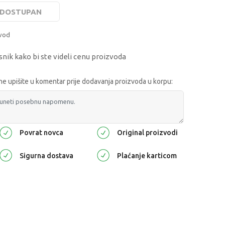
E DOSTUPAN
zvod
snik kako bi ste videli cenu proizvoda
 upišite u komentar prije dodavanja proizvoda u korpu:
Povrat novca
Original proizvodi
Sigurna dostava
Plaćanje karticom