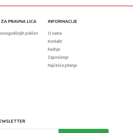
ZA PRAVNA LICA
INFORMACIJE
novogodišnjih poklon
O nama
Kontakt
Radnje
Zaposlenje
Najčešća pitanja
EWSLETTER