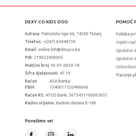
DEXY CO KIDS DOO
POMOĆ P
Adresa:
Patriotske lige 66, 74260 Tešanj
Politika pr
Telefon:
+(387) 63948739
Uvjeti i na
Email:
online.bih@dexyco.ba
Uputstvo 
PIB:
219023900005
Uputstvo z
Matični broj
43-01-0630-18
Uslovi kori
Šifra djelatnosti:
47.19
Plaćanje p
Račun
ASA Banka:
FBIH:
1340011120496643
Račun RS:
ATOS Bank: 5673431100065657
Radno vrijeme:
Radnim danima 8-16h
Povežimo se!