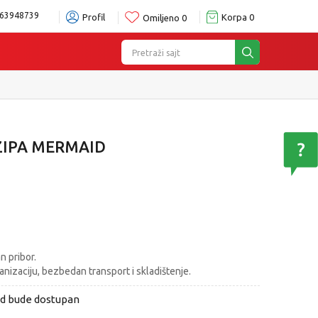
63948739
Profil
Korpa
0
Omiljeno
0
Pretraži sajt
ZIPA MERMAID
n pribor.
nizaciju, bezbedan transport i skladištenje.
od bude dostupan