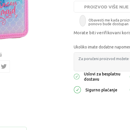
PROIZVOD VIŠE NIJ
Obavesti me kada proi
ponovo bude dostupan
Morate biti verifikovani kori
Ukoliko imate dodatne napomene
i
Uslovi za besplatnu
dostavu
Sigurno plaćanje