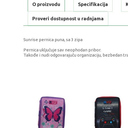
O proizvodu
Specifikacija
Proveri dostupnost u radnjama
Sunrise pernica puna, sa 3 zipa
Pernica uključuje sav neophodan pribor.
Takođe i nudi odgovarajuču organizaciju, bezbedan tra
KARAKTERISTIKA
Kategorija
Težina specifikacija
Pol
Uzrast