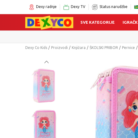
Dexy radnje
Dexy TV
Status narudžbe
SVE KATEGORIJE
IGRAČK
Dexy Co Kids
Proizvodi
Knjižara
ŠKOLSKI PRIBOR
Pernice