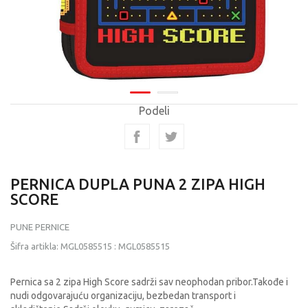
Podeli
PERNICA DUPLA PUNA 2 ZIPA HIGH
SCORE
PUNE PERNICE
Šifra artikla:
MGL0585515
:
MGL0585515
Pernica sa 2 zipa High Score sadrži sav neophodan pribor.Takođe i
nudi odgovarajuću organizaciju, bezbedan transport i