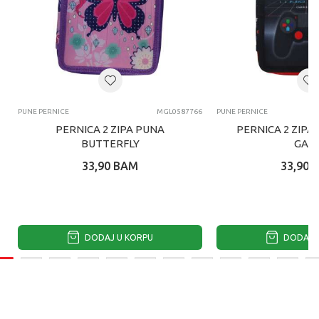
PUNE PERNICE
MGL0587766
PUNE PERNICE
PERNICA 2 ZIPA PUNA
PERNICA 2 ZIPA
BUTTERFLY
GAM
33,90
BAM
33,90
DODAJ U KORPU
DODAJ U