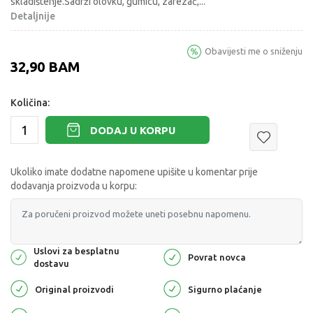
skladištenje.Sadrži olovku, gumicu, zarezač,
...
Detaljnije
Obavijesti me o sniženju
32,90
BAM
Količina:
DODAJ U KORPU
Ukoliko imate dodatne napomene upišite u komentar prije
dodavanja proizvoda u korpu:
Uslovi za besplatnu
Povrat novca
dostavu
Original proizvodi
Sigurno plaćanje