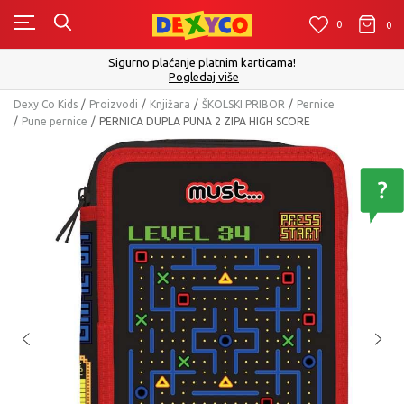
0
0
0
Sigurno plaćanje platnim karticama!
Pogledaj više
Dexy Co Kids
Proizvodi
Knjižara
ŠKOLSKI PRIBOR
Pernice
Pune pernice
PERNICA DUPLA PUNA 2 ZIPA HIGH SCORE