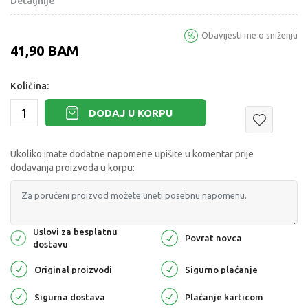
Detaljnije
Obavijesti me o sniženju
41,90
BAM
Količina:
DODAJ U KORPU
Ukoliko imate dodatne napomene upišite u komentar prije
dodavanja proizvoda u korpu:
Uslovi za besplatnu
Povrat novca
dostavu
Original proizvodi
Sigurno plaćanje
Sigurna dostava
Plaćanje karticom