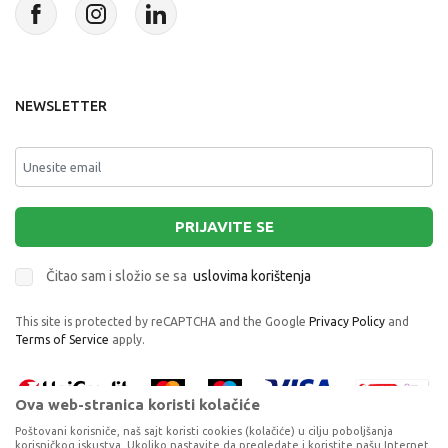
NEWSLETTER
PRIJAVITE SE
Čitao sam i složio se sa
uslovima korištenja
This site is protected by reCAPTCHA and the Google
Privacy Policy
and
Terms of Service
apply.
Ova web-stranica koristi kolačiće
Poštovani korisniče, naš sajt koristi cookies (kolačiće) u cilju poboljšanja
korisničkog iskustva. Ukoliko nastavite da pregledate i koristite našu Internet