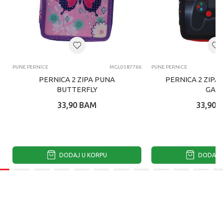
PUNE PERNICE
MGL0587766
PUNE PERNICE
PERNICA 2 ZIPA PUNA
PERNICA 2 ZIPA
BUTTERFLY
GAM
33,90
BAM
33,90
DODAJ U KORPU
DODAJ U