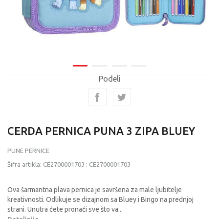
Podeli
CERDA PERNICA PUNA 3 ZIPA BLUEY
PUNE PERNICE
Šifra artikla:
CE2700001703
:
CE2700001703
Ova šarmantna plava pernica je savršena za male ljubitelje
kreativnosti. Odlikuje se dizajnom sa Bluey i Bingo na prednjoj
strani. Unutra ćete pronaći sve što va
...