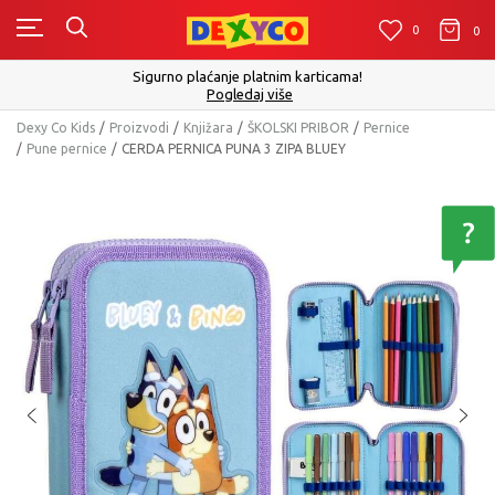
0
0
0
Sigurno plaćanje platnim karticama!
Pogledaj više
Dexy Co Kids
Proizvodi
Knjižara
ŠKOLSKI PRIBOR
Pernice
Pune pernice
CERDA PERNICA PUNA 3 ZIPA BLUEY