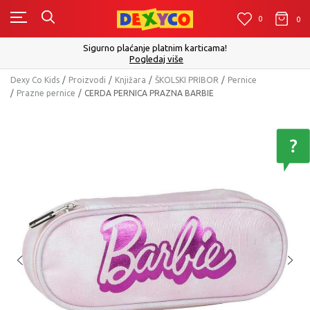
0
0
0
Sigurno plaćanje platnim karticama!
Pogledaj više
Dexy Co Kids
Proizvodi
Knjižara
ŠKOLSKI PRIBOR
Pernice
Prazne pernice
CERDA PERNICA PRAZNA BARBIE