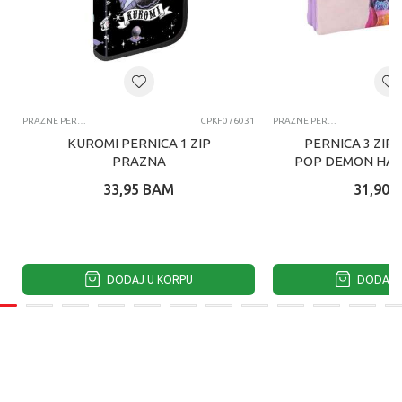
PRAZNE PERNICE
CPKF076031
PRAZNE PERNICE
KUROMI PERNICA 1 ZIP
PERNICA 3 ZIP
PRAZNA
POP DEMON HAN
33,95
BAM
31,90
DODAJ U KORPU
DODAJ U