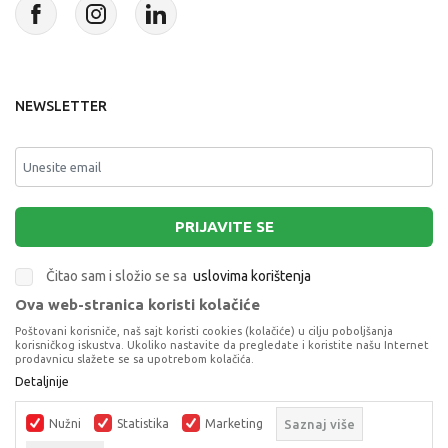
NEWSLETTER
PRIJAVITE SE
Čitao sam i složio se sa
uslovima korištenja
Ova web-stranica koristi kolačiće
This site is protected by reCAPTCHA and the Google
Privacy Policy
and
Poštovani korisniče, naš sajt koristi cookies (kolačiće) u cilju poboljšanja
Terms of Service
apply.
korisničkog iskustva. Ukoliko nastavite da pregledate i koristite našu Internet
prodavnicu slažete se sa upotrebom kolačića.
Detaljnije
CERDA PERNICA PRAZNA BARBIE
PRAZNE PERNICE
Nužni
Statistika
Marketing
Saznaj više