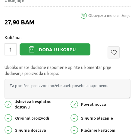
Detaljnije
Obavijesti me o sniženju
27,90
BAM
Količina:
DODAJ U KORPU
Ukoliko imate dodatne napomene upišite u komentar prije
dodavanja proizvoda u korpu:
Uslovi za besplatnu
Povrat novca
dostavu
Original proizvodi
Sigurno plaćanje
Sigurna dostava
Plaćanje karticom