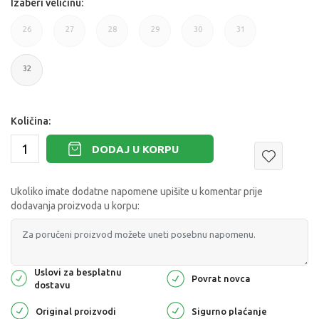
Izaberi veličinu:
26
27
28
29
30
31
32
Količina:
DODAJ U KORPU
Ukoliko imate dodatne napomene upišite u komentar prije
dodavanja proizvoda u korpu:
Uslovi za besplatnu
Povrat novca
dostavu
Original proizvodi
Sigurno plaćanje