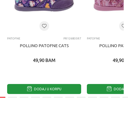
PATOFNE
PR126835R7
PATOFNE
POLLINO PATOFNE CATS
POLLINO PAT
49,90
BAM
49,90
DODAJ U KORPU
DODAJ U