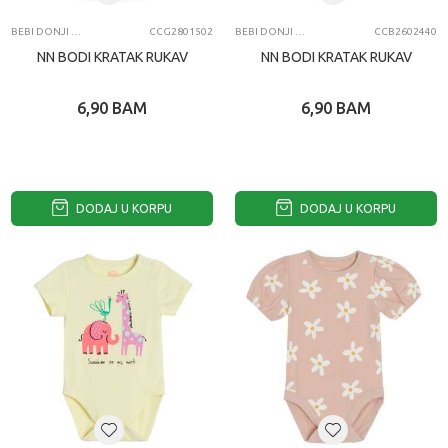
BEBI DONJI DEO
CCG2801502
BEBI DONJI DEO
CCB2602440
NN BODI KRATAK RUKAV
NN BODI KRATAK RUKAV
6,90
BAM
6,90
BAM
DODAJ U KORPU
DODAJ U KORPU