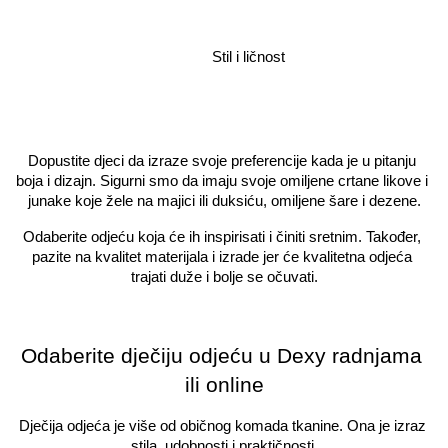
Stil i ličnost
Dopustite djeci da izraze svoje preferencije kada je u pitanju 
boja i dizajn. Sigurni smo da imaju svoje omiljene crtane likove i 
junake koje žele na majici ili duksiću, omiljene šare i dezene.
Odaberite odjeću koja će ih inspirisati i činiti sretnim. Također, 
pazite na kvalitet materijala i izrade jer će kvalitetna odjeća 
trajati duže i bolje se očuvati.
Odaberite dječiju odjeću u Dexy radnjama 
ili online
Dječija odjeća je više od običnog komada tkanine. Ona je izraz 
stila, udobnosti i praktičnosti.