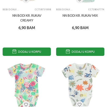
BEBI DONJI DEO
CC758731998
BEBI DONJI DEO
CC758067774
NN BODI KR. RUKAV
NN BODI KR. RUKAV MIX
CREAMY
6,90
BAM
6,90
BAM
DODAJ U KORPU
DODAJ U KORPU