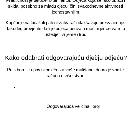
Praktičnost je također bitan faktor. Odjeća koja se lako oblači i 
skida, posebno za mlađu djecu, čini svakodnevne aktivnosti 
jednostavnijim.
Kopčanje na čičak ili patent zatvarači olakšavaju presvlačenje. 
Također, provjerite da li je odjeća periva u mašini jer će vam to 
uštedjeti vrijeme i trud.
Kako odabrati odgovarajuću dječju odjeću?
Pri izboru i kupovini odjeće za vaše mališane, dobro je vodite 
računa o više stvari.
Odgovarajuća veličina i broj