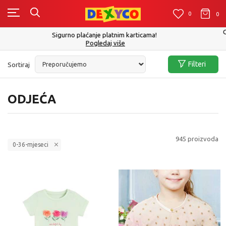
0
0
0
Click&Collect - Platite karticom Online i preuzmite u prodavnici po Vašem
izboru
Pogledaj više
Filteri
Sortiraj
ODJEĆA
945
proizvoda
0-36-mjeseci