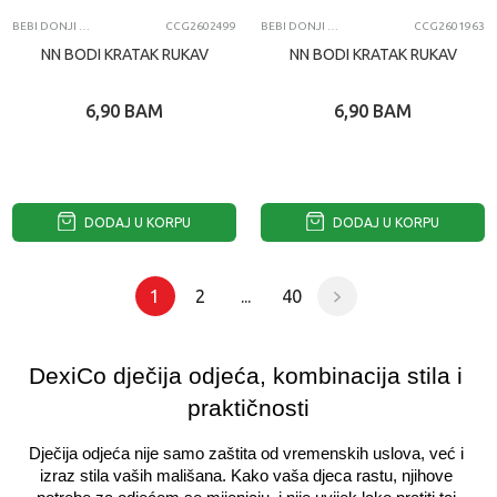
BEBI DONJI DEO
CCG2602499
BEBI DONJI DEO
CCG2601963
NN BODI KRATAK RUKAV
NN BODI KRATAK RUKAV
6,90
BAM
6,90
BAM
DODAJ U KORPU
DODAJ U KORPU
1
2
...
40
DexiCo dječija odjeća, kombinacija stila i 
praktičnosti
Dječija odjeća nije samo zaštita od vremenskih uslova, već i 
izraz stila vaših mališana. Kako vaša djeca rastu, njihove 