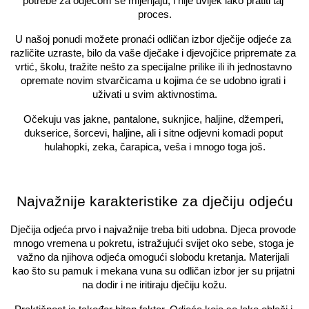
potrebe za odjećom se mijenjaju, i nije uvijek lako pratiti taj 
proces.
U našoj ponudi možete pronaći odličan izbor dječije odjeće za 
različite uzraste, bilo da vaše dječake i djevojčice pripremate za 
vrtić, školu, tražite nešto za specijalne prilike ili ih jednostavno 
opremate novim stvarčicama u kojima će se udobno igrati i 
uživati u svim aktivnostima.
Očekuju vas jakne, pantalone, suknjice, haljine, džemperi, 
dukserice, šorcevi, haljine, ali i sitne odjevni komadi poput 
hulahopki, zeka, čarapica, veša i mnogo toga još.
Najvažnije karakteristike za dječiju odjeću
Dječija odjeća prvo i najvažnije treba biti udobna. Djeca provode 
mnogo vremena u pokretu, istražujući svijet oko sebe, stoga je 
važno da njihova odjeća omogući slobodu kretanja. Materijali 
kao što su pamuk i mekana vuna su odličan izbor jer su prijatni 
na dodir i ne iritiraju dječiju kožu.