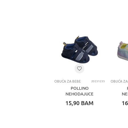
OBUĆA ZA BEBE
OBUĆA ZA
20231235
POLLINO
NEHODAJUCE
NE
BLUE
15,90
BAM
16