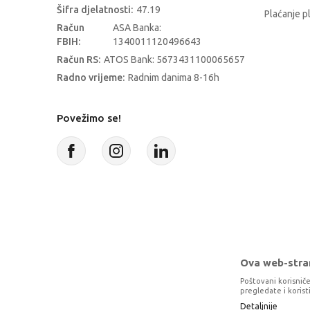
Šifra djelatnosti:
47.19
Plaćanje p
Račun
ASA Banka:
FBIH:
1340011120496643
Račun RS:
ATOS Bank: 5673431100065657
Radno vrijeme:
Radnim danima 8-16h
Povežimo se!
Ova web-stran
Poštovani korisniče
pregledate i koris
Detaljnije