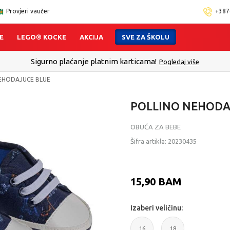
Provjeri vaučer
+387
E
LEGO® KOCKE
AKCIJA
SVE ZA ŠKOLU
Sigurno plaćanje platnim karticama!
Pogledaj više
EHODAJUCE BLUE
POLLINO NEHODA
OBUĆA ZA BEBE
Šifra artikla:
20230435
15,90
BAM
Izaberi veličinu:
16
18