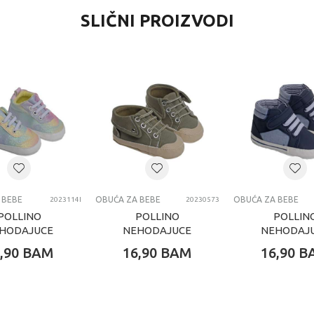
SLIČNI PROIZVODI
 BEBE
OBUĆA ZA BEBE
OBUĆA ZA BEBE
2023114I
20230573
POLLINO
POLLINO
POLLIN
HODAJUCE
NEHODAJUCE
NEHODAJ
MULTI
GREEN
BLUE
,90
BAM
16,90
BAM
16,90
B