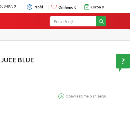
63948739
Profil
Korpa
0
Omiljeno
0
Pretraži sajt
JUCE BLUE
Obavijesti me o sniženju