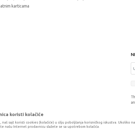
latnim karticama
N
Th
a
ica koristi kolačiće
, naš sajt koristi cookies (kolačiće) u cilju poboljšanja korisničkog iskustva. Ukoliko n
tite našu Internet prodavnicu slažete se sa upotrebom kolačića.