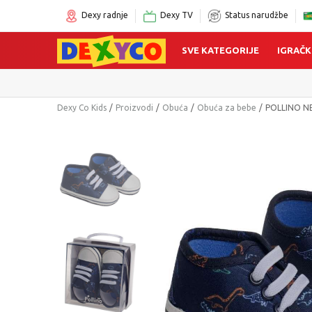
Dexy radnje
Dexy TV
Status narudžbe
SVE KATEGORIJE
IGRAČK
Dexy Co Kids
Proizvodi
Obuća
Obuća za bebe
POLLINO N