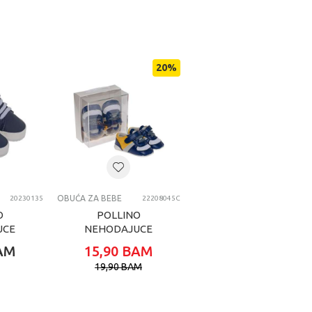
20
%
OBUĆA ZA BEBE
20230135
22208045C
O
POLLINO
UCE
NEHODAJUCE
PATIKA NAVY AND
AM
15,90
BAM
YELLOW
19,90
BAM