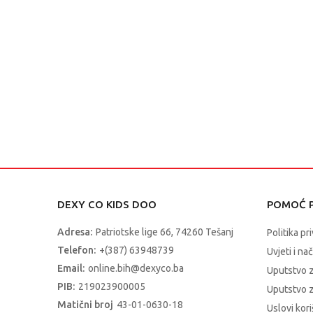
DEXY CO KIDS DOO
POMOĆ P
Adresa:
Patriotske lige 66, 74260 Tešanj
Politika pr
Telefon:
+(387) 63948739
Uvjeti i na
Email:
online.bih@dexyco.ba
Uputstvo 
PIB:
219023900005
Uputstvo z
Matični broj
43-01-0630-18
Uslovi kori