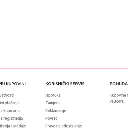
RI KUPOVINI
KORISNIČKI SERVIS
PONUDA 
ivatnosti
Isporuka
Kupovina 
vaučera
čini plaćanja
Zamjena
za kupovinu
Reklamacije
a registraciju
Povrat
štenja i prodaje
Pravo na odustajanje