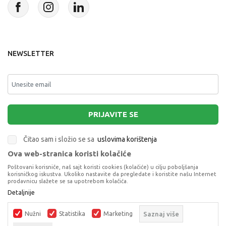
NEWSLETTER
PRIJAVITE SE
Čitao sam i složio se sa
uslovima korištenja
Ova web-stranica koristi kolačiće
This site is protected by reCAPTCHA and the Google
Privacy Policy
and
Poštovani korisniče, naš sajt koristi cookies (kolačiće) u cilju poboljšanja
Terms of Service
apply.
korisničkog iskustva. Ukoliko nastavite da pregledate i koristite našu Internet
prodavnicu slažete se sa upotrebom kolačića.
Detaljnije
KREATIVNI TORANJ 5U1 SET ZA PE
NAKIT
Nužni
Statistika
Marketing
Saznaj više