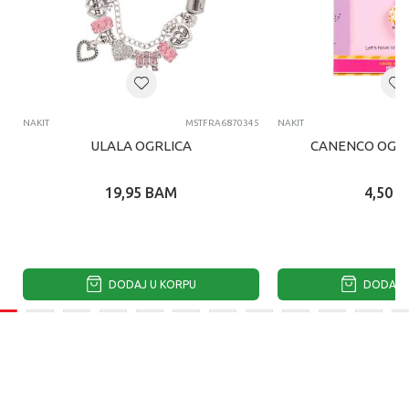
NAKIT
MSTFRA6870345
NAKIT
ULALA OGRLICA
CANENCO OGRL
19,95
BAM
4,50
B
DODAJ U KORPU
DODAJ U