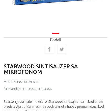
Podeli
STARWOOD SINTISAJZER SA
MIKROFONOM
MUZIČKI INSTRUMENTI
Šifra artikla:
BEBO36A
:
BEBO36A
Savršen je za male muzičare. Starwood sintisajzer sa mikrofonom
predstavlja odličan način da podstaknete ljubav prema muzici kod