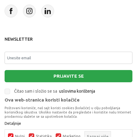
NEWSLETTER
PRIJAVITE SE
Čitao sam i složio se sa
uslovima korištenja
Ova web-stranica koristi kolačiće
This site is protected by reCAPTCHA and the Google
Privacy Policy
and
Poštovani korisniče, naš sajt koristi cookies (kolačiće) u cilju poboljšanja
Terms of Service
apply.
korisničkog iskustva. Ukoliko nastavite da pregledate i koristite našu Internet
prodavnicu slažete se sa upotrebom kolačića.
Detaljnije
STARWOOD SINTISAJZER SA MIKROFONOM
MUZIČKI INSTRUMENTI
Nužni
Statistika
Marketing
Saznaj više