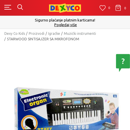
0
0
0
Click&Collect - Platite karticom Online i 
m karticama!
izboru
še
Pogledaj vi
Dexy Co Kids
Proizvodi
Igračke
Muzički instrumenti
STARWOOD SINTISAJZER SA MIKROFONOM