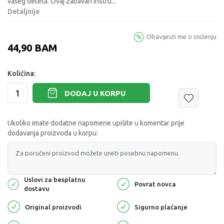
vašeg deteta. Ovaj zabavan instru
...
Detaljnije
Obavijesti me o sniženju
44,90
BAM
Količina:
DODAJ U KORPU
Ukoliko imate dodatne napomene upišite u komentar prije
dodavanja proizvoda u korpu:
Uslovi za besplatnu
Povrat novca
dostavu
Original proizvodi
Sigurno plaćanje