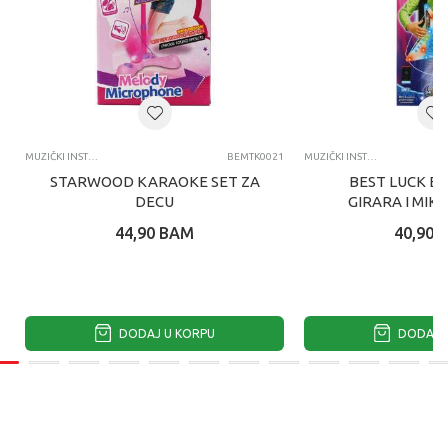
MUZIČKI INSTRUMENTI
BEMTK0021
MUZIČKI INSTRUMENTI
STARWOOD KARAOKE SET ZA
BEST LUCK E
DECU
GIRARA I MIK
44,90
BAM
40,90
DODAJ U KORPU
DODAJ U