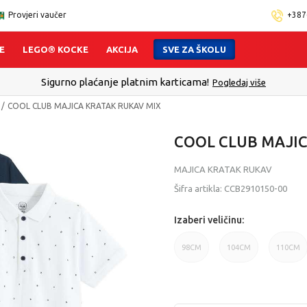
Provjeri vaučer
+387
E
LEGO® KOCKE
AKCIJA
SVE ZA ŠKOLU
Sigurno plaćanje platnim karticama!
Pogledaj više
COOL CLUB MAJICA KRATAK RUKAV MIX
COOL CLUB MAJIC
MAJICA KRATAK RUKAV
Šifra artikla:
CCB2910150-00
Izaberi veličinu:
98CM
104CM
110CM