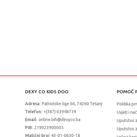
DEXY CO KIDS DOO
POMOĆ P
Adresa:
Patriotske lige 66, 74260 Tešanj
Politika pr
Telefon:
+(387) 63948739
Uvjeti i na
Email:
online.bih@dexyco.ba
Uputstvo 
PIB:
219023900005
Uputstvo z
Matični broj
43-01-0630-18