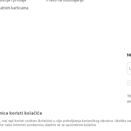
štenja i prodaje
Pravo na odustajanje
latnim karticama
N
Th
a
ica koristi kolačiće
, naš sajt koristi cookies (kolačiće) u cilju poboljšanja korisničkog iskustva. Ukoliko n
tite našu Internet prodavnicu slažete se sa upotrebom kolačića.