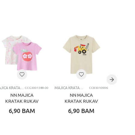
MAJICA KRATAK RUKAV
MAJICA KRATAK RUKAV
CCG3001389-00
CCB3010996
NN MAJICA
NN MAJICA
NN
KRATAK RUKAV
KRATAK RUKAV
KRAT
2KOM MIX
BEIGE
6,90
BAM
6,90
BAM
3,