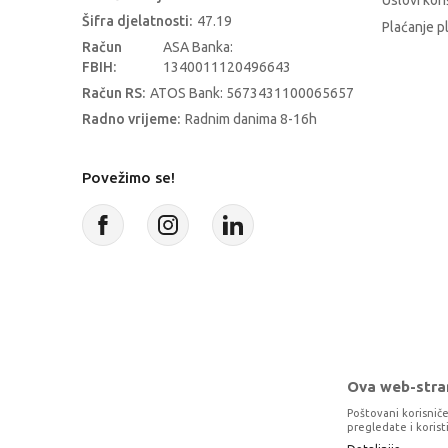
Uslovi kori
Šifra djelatnosti:
47.19
Plaćanje p
Račun
ASA Banka:
FBIH:
1340011120496643
Račun RS:
ATOS Bank: 5673431100065657
Radno vrijeme:
Radnim danima 8-16h
Povežimo se!
Ova web-stran
Poštovani korisniče
pregledate i koris