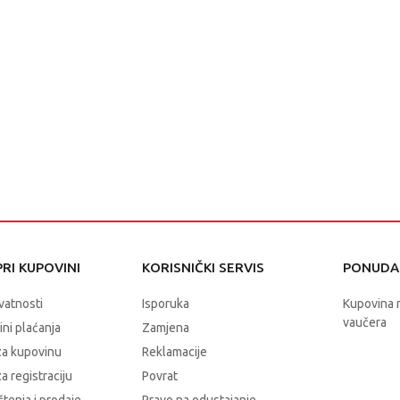
RI KUPOVINI
KORISNIČKI SERVIS
PONUDA 
ivatnosti
Isporuka
Kupovina 
vaučera
čini plaćanja
Zamjena
za kupovinu
Reklamacije
a registraciju
Povrat