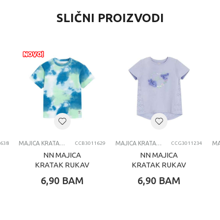
SLIČNI PROIZVODI
MAJICA KRATAK RUKAV
MAJICA KRATAK RUKAV
638
CCB3011629
CCG3011234
NN MAJICA
NN MAJICA
KRATAK RUKAV
KRATAK RUKAV
WHITE
VIOLET
6,90
BAM
6,90
BAM