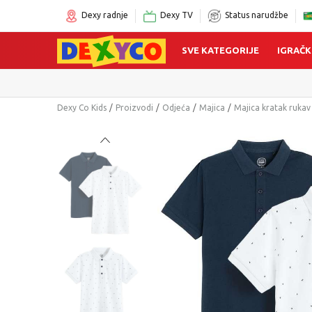
Dexy radnje
Dexy TV
Status narudžbe
SVE KATEGORIJE
IGRAČK
Dexy Co Kids
Proizvodi
Odjeća
Majica
Majica kratak rukav