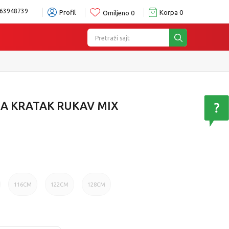
63948739
Profil
Korpa
0
Omiljeno
0
Pretraži sajt
A KRATAK RUKAV MIX
116CM
122CM
128CM