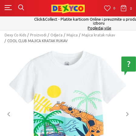
0
0
0
Click&Collect - Platite karticom Online i preuzmite u prodavnici po Vašem
izboru
Pogledaj više
Dexy Co Kids
Proizvodi
Odjeća
Majica
Majica kratak rukav
COOL CLUB MAJICA KRATAK RUKAV