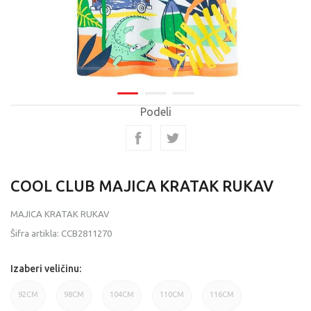
Podeli
COOL CLUB MAJICA KRATAK RUKAV
MAJICA KRATAK RUKAV
Šifra artikla:
CCB2811270
Izaberi veličinu:
92CM
98CM
104CM
110CM
116CM