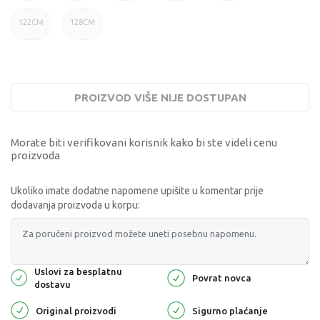
122CM
128CM
PROIZVOD VIŠE NIJE DOSTUPAN
Morate biti verifikovani korisnik kako bi ste videli cenu
proizvoda
Ukoliko imate dodatne napomene upišite u komentar prije
dodavanja proizvoda u korpu:
Uslovi za besplatnu
Povrat novca
dostavu
Original proizvodi
Sigurno plaćanje