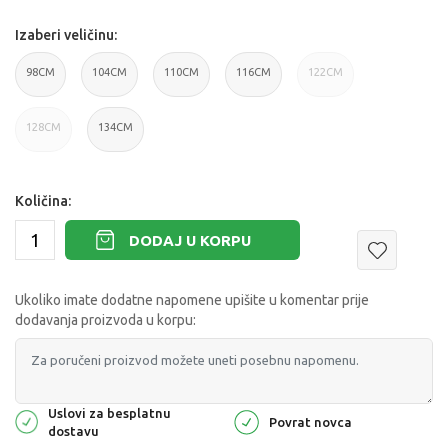
Izaberi veličinu:
98CM
104CM
110CM
116CM
122CM
128CM
134CM
Količina:
DODAJ U KORPU
Ukoliko imate dodatne napomene upišite u komentar prije
dodavanja proizvoda u korpu:
Uslovi za besplatnu
Povrat novca
dostavu