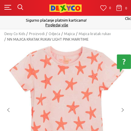
0
0
0
Click&Collect - Platite karticom Online i preuzmite u prodavnici po
izboru
Pogledaj više
Dexy Co Kids
Proizvodi
Odjeća
Majica
Majica kratak rukav
NN MAJICA KRATAK RUKAV LIGHT PINK MARITIME