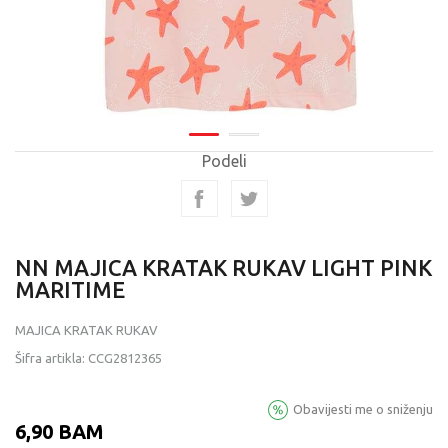
Podeli
NN MAJICA KRATAK RUKAV LIGHT PINK
MARITIME
MAJICA KRATAK RUKAV
Šifra artikla:
CCG2812365
Obavijesti me o sniženju
6,90
BAM