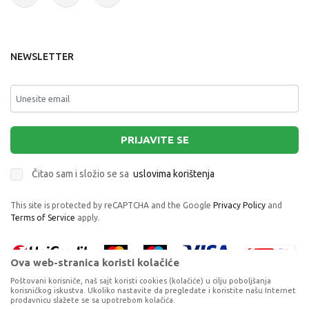
NEWSLETTER
PRIJAVITE SE
Čitao sam i složio se sa
uslovima korištenja
This site is protected by reCAPTCHA and the Google
Privacy Policy
and
Terms of Service
apply.
Ova web-stranica koristi kolačiće
Poštovani korisniče, naš sajt koristi cookies (kolačiće) u cilju poboljšanja
korisničkog iskustva. Ukoliko nastavite da pregledate i koristite našu Internet
prodavnicu slažete se sa upotrebom kolačića.
NN MAJICA KRATAK RUKAV ORANGE