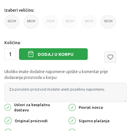
Izaberi veličinu:
62CM
68CM
74CM
80CM
86CM
92CM
Količina:
DODAJ U KORPU
Ukoliko imate dodatne napomene upišite u komentar prije
dodavanja proizvoda u korpu:
Uslovi za besplatnu
Povrat novca
dostavu
Original proizvodi
Sigurno plaćanje