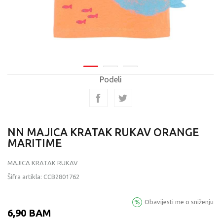
Podeli
NN MAJICA KRATAK RUKAV ORANGE
MARITIME
MAJICA KRATAK RUKAV
Šifra artikla:
CCB2801762
Obavijesti me o sniženju
6,90
BAM