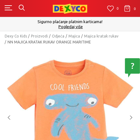
0
0
0
Sigurno plaćanje platnim karticama!
Pogledaj više
Dexy Co Kids
Proizvodi
Odjeća
Majica
Majica kratak rukav
NN MAJICA KRATAK RUKAV ORANGE MARITIME