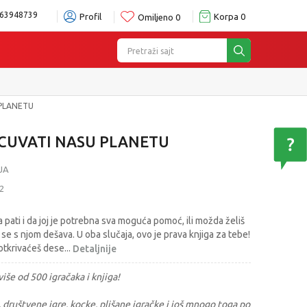
63948739
Profil
Korpa
0
Omiljeno
0
Pretraži sajt
 PLANETU
ACUVATI NASU PLANETU
JA
2
pati i da joj je potrebna sva moguća pomoć, ili možda želiš
se s njom dešava. U oba slučaja, ovo je prava knjiga za tebe!
 otkrivaćeš dese
...
Detaljnije
iše od 500 igračaka i knjiga!
, društvene igre, kocke, plišane igračke i još mnogo toga po