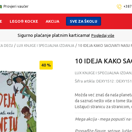
Provjeri vaučer
+387
E
LEGO® KOCKE
AKCIJA
SVE ZA ŠKOLU
Sigurno plaćanje platnim karticama!
Pogledaj više
ZA DECU
LUX KNJIGE I SPECIJALNA IZDANJA
10 IDEJA KAKO SACUVATI NASU
10 IDEJA KAKO S
40
%
LUX KNJIGE I SPECIJALNA IZDAN
Šifra artikla:
DEXY1512
:
DEXY151
Možda već znaš da naša planeta 
da saznaš nešto više o tome šta 
Listajući stranicu za stranicom,
Mega akcija - mega popusti na v
Pronađite figure, setove, lutke