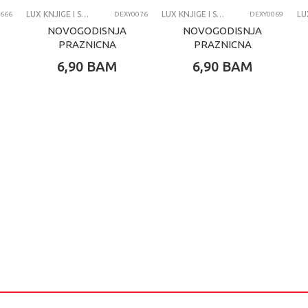
X KNJIGE I SPECIJALNA IZDANJA
LUX KNJIGE I SPECIJALNA IZDANJA
LUX KNJIGE I SPECIJALNA IZDANJA
666
DEXY0076
DEXY0069
NOVOGODISNJA
NOVOGODISNJA
PRAZNICNA
PRAZNICNA
ZABAVA S
ZABAVA S
6,90
BAM
6,90
BAM
MASKAMA
NALJEPNICAMA