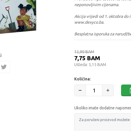
neponovljivim cijenama.
Akcija vrijedi od 1. oktobra do
www.dexyco.ba.
Besplatna isporuka za narudžb
12,90
BAM
i
7,75
BAM
Ušteda:
5,15
BAM
Količina:
Ukoliko imate dodatne napomene