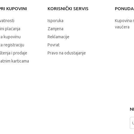
RI KUPOVINI
KORISNIČKI SERVIS
PONUDA 
ivatnosti
Isporuka
Kupovina 
vaučera
čini plaćanja
Zamjena
za kupovinu
Reklamacije
a registraciju
Povrat
štenja i prodaje
Pravo na odustajanje
latnim karticama
N