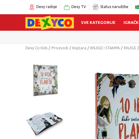
Dexy radnje
Dexy TV
Status narudžbe
SVE KATEGORIJE
IGRAČK
Dexy Co Kids
Proizvodi
Knjižara
KNJIGE I STAMPA
KNJIGE 