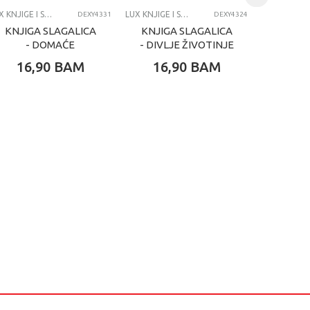
LUX KNJIGE I SPECIJALNA IZDANJA
LUX KNJIGE I SPECIJALNA IZDANJA
DEXY4331
DEXY4324
KNJIGA SLAGALICA
KNJIGA SLAGALICA
MOJA 
- DOMAĆE
- DIVLJE ŽIVOTINJE
ZV
ZIVOTINJE UČE DA
UČE DA BOJE
GLODA
16,90
BAM
16,90
BAM
7,
BROJE