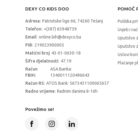
DEXY CO KIDS DOO
POMOĆ P
Adresa:
Patriotske lige 66, 74260 Tešanj
Politika pr
Telefon:
+(387) 63948739
Uvjeti i na
Email:
online.bih@dexyco.ba
Uputstvo 
PIB:
219023900005
Uputstvo z
Matični broj
43-01-0630-18
Uslovi kori
Šifra djelatnosti:
47.19
Plaćanje p
Račun
ASA Banka:
FBIH:
1340011120496643
Račun RS:
ATOS Bank: 5673431100065657
Radno vrijeme:
Radnim danima 8-16h
Povežimo se!