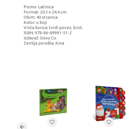
Pismo: Latinica
Format: 20.3 x 24.4 cm
Obim: 40 stranica
Kolor: u boji
Vrsta korica: tvrdi povez, broš.
ISBN: 978-86-89991-51-2
Izdavač: Dexy Co.
Zemlja porekla: Kina
KARAKTERISTIKA
VR
Kategorija
LU
Težina specifikacija
0 k
Pol
Uni
Uzrast
7-8
Brend
DE