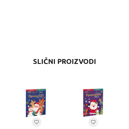
IJEDNOST
SLIČNI PROIZVODI
X KNJIGE I SPECIJALNA IZDANJA
g
verzalno
 G
XY CO IZDAVAŠTVO