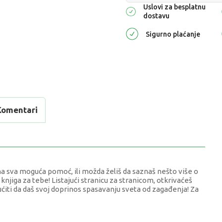
Uslovi za besplatnu
dostavu
Sigurno plaćanje
Komentari
bna sva moguća pomoć, ili možda želiš da saznaš nešto više o
knjiga za tebe! Listajući stranicu za stranicom, otkrivaćeš
ućiti da daš svoj doprinos spasavanju sveta od zagađenja! Za