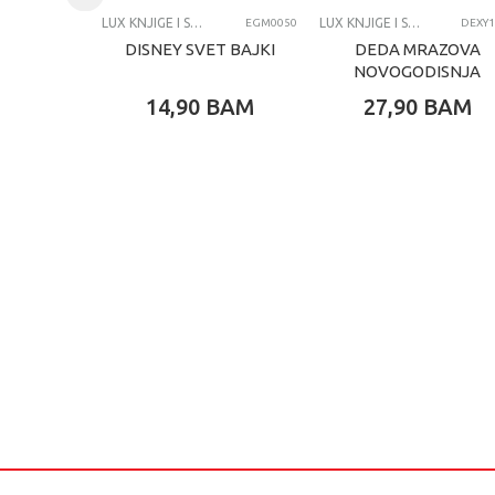
Kategorija
LU
LUX KNJIGE I SPECIJALNA IZDANJA
LUX KNJIGE I SPECIJALNA IZDANJA
EGM0050
DEXY1
DISNEY SVET BAJKI
DEDA MRAZOVA
NOVOGODISNJA
CAROLIJA
14,90
BAM
27,90
BAM