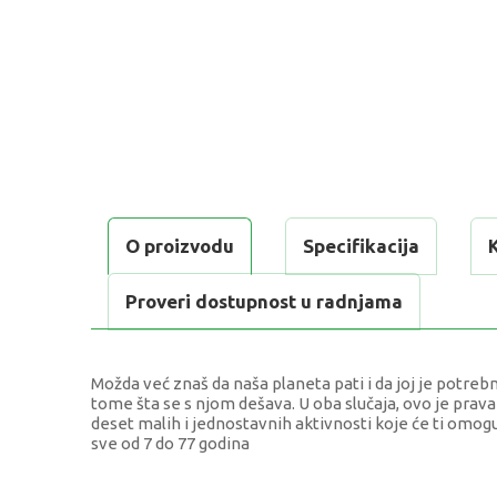
O proizvodu
Specifikacija
Proveri dostupnost u radnjama
Možda već znaš da naša planeta pati i da joj je potre
tome šta se s njom dešava. U oba slučaja, ovo je prava 
deset malih i jednostavnih aktivnosti koje će ti omog
sve od 7 do 77 godina