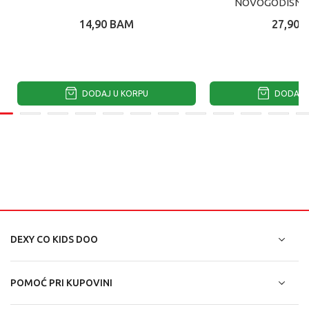
NOVOGODISNJA
14,90
BAM
27,90
DODAJ U KORPU
DODAJ U
DEXY CO KIDS DOO
POMOĆ PRI KUPOVINI