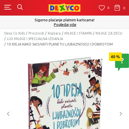
0
0
0
Sigurno plaćanje platnim karticama!
Pogledaj više
Dexy Co Kids
Proizvodi
Knjižara
KNJIGE I STAMPA
KNJIGE ZA DECU
LUX KNJIGE I SPECIJALNA IZDANJA
10 IDEJA KAKO SACUVATI PLANETU LJUBAZNOSCU I DOBROTOM
40
%