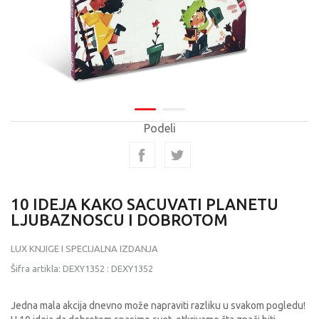
Podeli
10 IDEJA KAKO SACUVATI PLANETU
LJUBAZNOSCU I DOBROTOM
LUX KNJIGE I SPECIJALNA IZDANJA
Šifra artikla:
DEXY1352
:
DEXY1352
Jedna mala akcija dnevno može napraviti razliku u svakom pogledu!