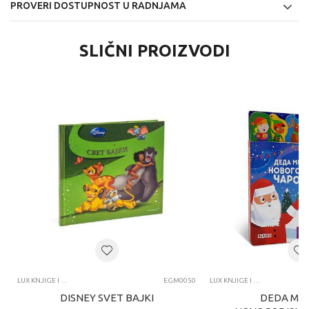
PROVERI DOSTUPNOST U RADNJAMA
SLIČNI PROIZVODI
LUX KNJIGE I SPECIJALNA IZDANJA
EGM0050
LUX KNJIGE I SPECIJALNA IZDANJA
DISNEY SVET BAJKI
DEDA MR