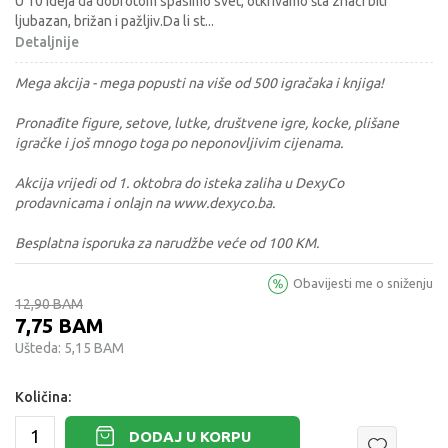
U 10 ideja da dobrotom spasimo svet, otkrivamo šta znači biti
ljubazan, brižan i pažljiv.Da li st
...
Detaljnije
Mega akcija - mega popusti na više od 500 igračaka i knjiga!
Pronađite figure, setove, lutke, društvene igre, kocke, plišane
igračke i još mnogo toga po neponovljivim cijenama.
Akcija vrijedi od 1. oktobra do isteka zaliha u DexyCo
prodavnicama i onlajn na www.dexyco.ba.
Besplatna isporuka za narudžbe veće od 100 KM.
Obavijesti me o sniženju
12,90
BAM
7,75
BAM
Ušteda:
5,15
BAM
Količina:
DODAJ U KORPU