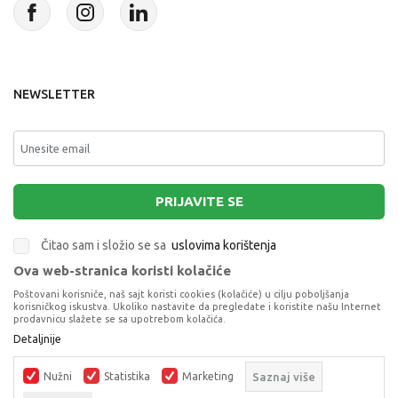
NEWSLETTER
PRIJAVITE SE
Čitao sam i složio se sa
uslovima korištenja
Ova web-stranica koristi kolačiće
This site is protected by reCAPTCHA and the Google
Privacy Policy
and
Poštovani korisniče, naš sajt koristi cookies (kolačiće) u cilju poboljšanja
Terms of Service
apply.
korisničkog iskustva. Ukoliko nastavite da pregledate i koristite našu Internet
prodavnicu slažete se sa upotrebom kolačića.
Detaljnije
DISNEY PRINCESS SCENE SET
LUTKE
Nužni
Statistika
Marketing
Saznaj više