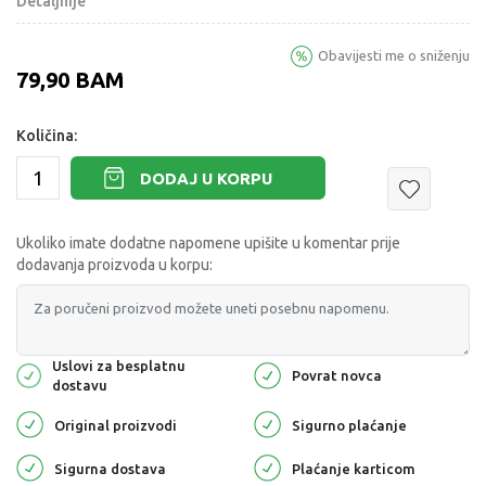
Detaljnije
Obavijesti me o sniženju
79,90
BAM
Količina:
DODAJ U KORPU
Ukoliko imate dodatne napomene upišite u komentar prije
dodavanja proizvoda u korpu:
Uslovi za besplatnu
Povrat novca
dostavu
Original proizvodi
Sigurno plaćanje
Sigurna dostava
Plaćanje karticom