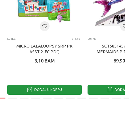
LUTKE
516781
LUTKE
MICRO LALALOOPSY SRP PK
SCT585145 M
ASST 2-FC PDQ
MERMAIDS PID
SIRENA LUT
3,10
BAM
69,90
DODAJ U KORPU
DODAJ U