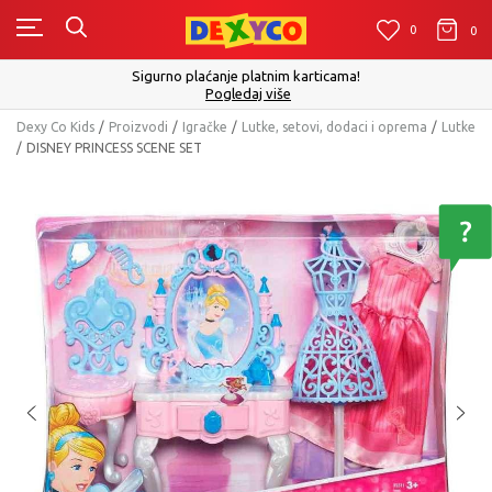
0
0
0
Sigurno plaćanje platnim karticama!
Pogledaj više
Dexy Co Kids
Proizvodi
Igračke
Lutke, setovi, dodaci i oprema
Lutke
DISNEY PRINCESS SCENE SET