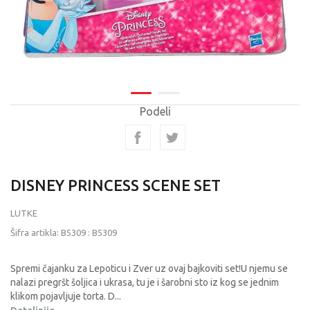
Podeli
DISNEY PRINCESS SCENE SET
LUTKE
Šifra artikla:
B5309
:
B5309
Spremi čajanku za Lepoticu i Zver uz ovaj bajkoviti set!U njemu se
nalazi pregršt šoljica i ukrasa, tu je i šarobni sto iz kog se jednim
klikom pojavljuje torta. D
...