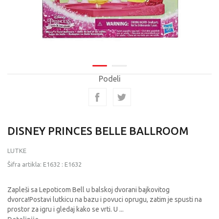
Podeli
DISNEY PRINCES BELLE BALLROOM
LUTKE
Šifra artikla:
E1632
:
E1632
Zapleši sa Lepoticom Bell u balskoj dvorani bajkovitog
dvorca!Postavi lutkicu na bazu i povuci oprugu, zatim je spusti na
prostor za igru i gledaj kako se vrti. U
...