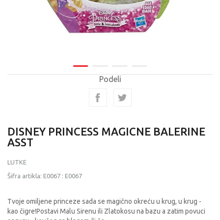
Podeli
DISNEY PRINCESS MAGICNE BALERINE
ASST
LUTKE
Šifra artikla:
E0067
:
E0067
Tvoje omiljene princeze sada se magično okreću u krug, u krug -
kao čigre!Postavi Malu Sirenu ili Zlatokosu na bazu a zatim povuci