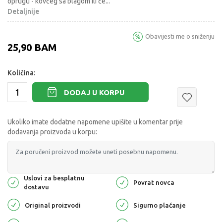
oprugu - kovčeg sa blagom ili če
...
Detaljnije
Obavijesti me o sniženju
25,90
BAM
Količina:
DODAJ U KORPU
Ukoliko imate dodatne napomene upišite u komentar prije
dodavanja proizvoda u korpu:
Uslovi za besplatnu
Povrat novca
dostavu
Original proizvodi
Sigurno plaćanje