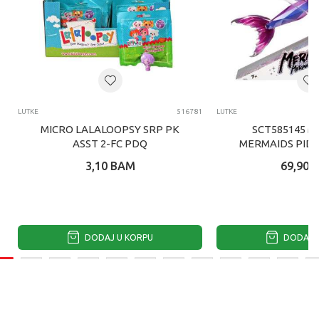
LUTKE
516781
LUTKE
MICRO LALALOOPSY SRP PK
SCT585145 M
ASST 2-FC PDQ
MERMAIDS PID
SIRENA LUT
3,10
BAM
69,90
DODAJ U KORPU
DODAJ U