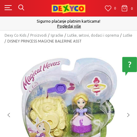
0
0
0
Sigurno plaćanje platnim karticama!
Pogledaj više
Dexy Co Kids
Proizvodi
Igračke
Lutke, setovi, dodaci i oprema
Lutke
DISNEY PRINCESS MAGICNE BALERINE ASST