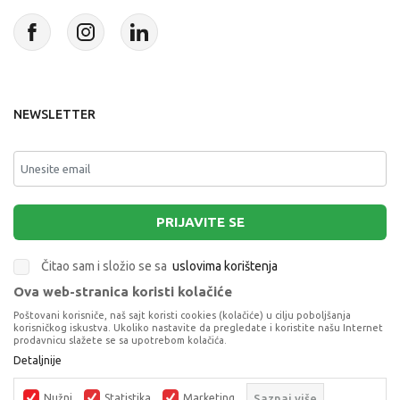
NEWSLETTER
PRIJAVITE SE
Čitao sam i složio se sa
uslovima korištenja
Ova web-stranica koristi kolačiće
This site is protected by reCAPTCHA and the Google
Privacy Policy
and
Poštovani korisniče, naš sajt koristi cookies (kolačiće) u cilju poboljšanja
Terms of Service
apply.
korisničkog iskustva. Ukoliko nastavite da pregledate i koristite našu Internet
prodavnicu slažete se sa upotrebom kolačića.
Detaljnije
Nužni
Statistika
Marketing
Saznaj više