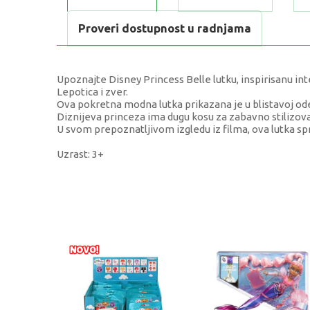
Proveri dostupnost u radnjama
Upoznajte Disney Princess Belle lutku, inspirisanu i
Lepotica i zver.
Ova pokretna modna lutka prikazana je u blistavoj odeći
Diznijeva princeza ima dugu kosu za zabavno stilizova
U svom prepoznatljivom izgledu iz filma, ova lutka s
Uzrast: 3+
KARAKTERISTIKA
Kategorija
Težina specifikacija
Pol
Uzrast