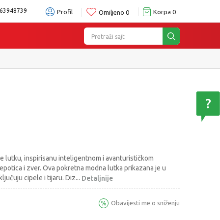
63948739
Profil
Korpa
0
Omiljeno
0
Pretraži sajt
 prodavnici po Vašem izboru
Pogledaj više
 lutku, inspirisanu inteligentnom i avanturističkom
epotica i zver. Ova pokretna modna lutka prikazana je u
ljučuju cipele i tijaru. Diz
...
Detaljnije
Obavijesti me o sniženju