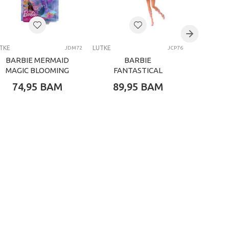
TKE
LUTKE
LUTKE
JDM72
JCP76
BARBIE MERMAID
BARBIE
BAR
MAGIC BLOOMING
FANTASTICAL
FANTA
LUTKA
74,95
BAM
89,95
BAM
69,