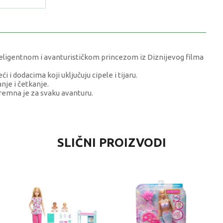
nteligentnom i avanturističkom princezom iz Diznijevog filma
 i dodacima koji uključuju cipele i tijaru.
nje i četkanje.
premna je za svaku avanturu.
VRIJEDNOST
SLIČNI PROIZVODI
Lutke
0 kg
Djevojčice
4-6 G