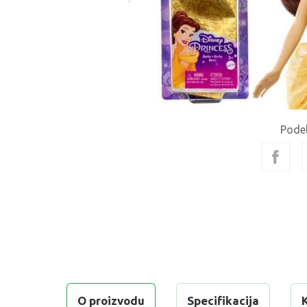
Podel
O proizvodu
Specifikacija