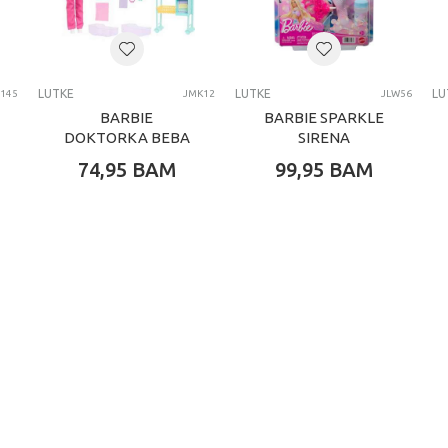
Disney Princess
LUTKE
LUTKE
LUTKE
LU
5145
JMK12
JLW56
BARBIE
BARBIE SPARKLE
DOKTORKA BEBA
SIRENA
74,95
BAM
99,95
BAM