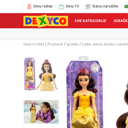
Dexy radnje
Dexy TV
Status narudžbe
SVE KATEGORIJE
IGRAČK
Dexy Co Kids
Proizvodi
Igračke
Lutke, setovi, dodaci i opre