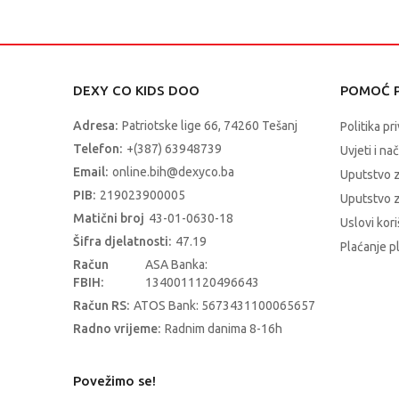
DEXY CO KIDS DOO
POMOĆ P
Adresa:
Patriotske lige 66, 74260 Tešanj
Politika pr
Telefon:
+(387) 63948739
Uvjeti i na
Email:
online.bih@dexyco.ba
Uputstvo 
PIB:
219023900005
Uputstvo z
Matični broj
43-01-0630-18
Uslovi kori
Šifra djelatnosti:
47.19
Plaćanje p
Račun
ASA Banka:
FBIH:
1340011120496643
Račun RS:
ATOS Bank: 5673431100065657
Radno vrijeme:
Radnim danima 8-16h
Povežimo se!