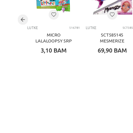
Brend
Kategorija
LUTKE
LUTKE
516781
SCT58
MICRO
SCT585145
LALALOOPSY SRP
MESMERIZE
PK ASST 2-FC PDQ
MERMAIDS
3,10
BAM
69,90
BAM
PIDZAMA PARTY
SIRENA LUTKA
ASST