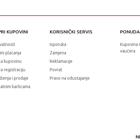
RI KUPOVINI
KORISNIČKI SERVIS
PONUDA 
ivatnosti
Isporuka
Kupovina 
vaučera
čini plaćanja
Zamjena
za kupovinu
Reklamacije
a registraciju
Povrat
štenja i prodaje
Pravo na odustajanje
latnim karticama
N