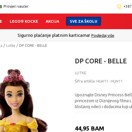
Provjeri vaučer
+387
E
LEGO® KOCKE
AKCIJA
SVE ZA ŠKOLU
Click&Collect - Platite karticom Online i preuzmite u
ma
Lutke
DP CORE - BELLE
DP CORE - BELLE
LUTKE
Šifra artikla:
HLW11
:
HLW11
Upoznajte Disney Princess Belle
princezom iz Diznijevog filma L
blistavoj odeći i dodacima koji uk
44,95
BAM