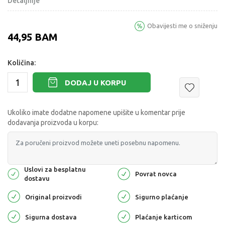
Detaljnije
Obavijesti me o sniženju
44,95
BAM
Količina:
DODAJ U KORPU
Ukoliko imate dodatne napomene upišite u komentar prije
dodavanja proizvoda u korpu:
Uslovi za besplatnu
Povrat novca
dostavu
Original proizvodi
Sigurno plaćanje
Sigurna dostava
Plaćanje karticom