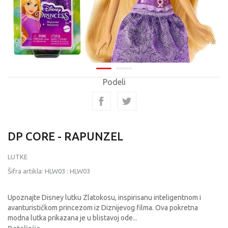
Podeli
DP CORE - RAPUNZEL
LUTKE
Šifra artikla:
HLW03
:
HLW03
Upoznajte Disney lutku Zlatokosu, inspirisanu inteligentnom i
avanturističkom princezom iz Diznijevog filma. Ova pokretna
modna lutka prikazana je u blistavoj ode
...