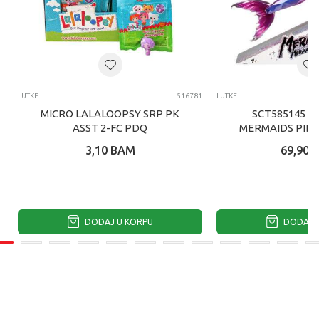
LUTKE
516781
LUTKE
MICRO LALALOOPSY SRP PK
SCT585145 M
ASST 2-FC PDQ
MERMAIDS PID
SIRENA LUT
3,10
BAM
69,90
DODAJ U KORPU
DODAJ U