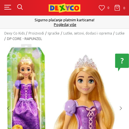
0
0
0
Sigurno plaćanje platnim karticama!
Pogledaj više
Dexy Co Kids
Proizvodi
Igračke
Lutke, setovi, dodaci i oprema
Lutke
DP CORE - RAPUNZEL