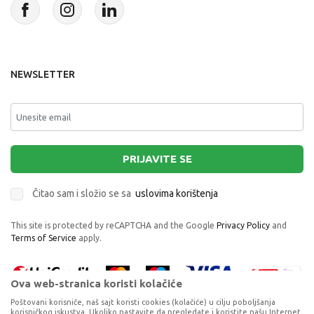
NEWSLETTER
PRIJAVITE SE
Čitao sam i složio se sa
uslovima korištenja
This site is protected by reCAPTCHA and the Google
Privacy Policy
and
Terms of Service
apply.
Ova web-stranica koristi kolačiće
Poštovani korisniče, naš sajt koristi cookies (kolačiće) u cilju poboljšanja
korisničkog iskustva. Ukoliko nastavite da pregledate i koristite našu Internet