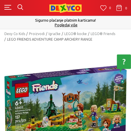
0
0
0
Click&Collect - Platite karticom Online i preuzmite u prodavn
izboru
Pogledaj više
Dexy Co Kids
Proizvodi
Igračke
LEGO® kocke
LEGO® Friends
LEGO FRIENDS ADVENTURE CAMP ARCHERY RANGE