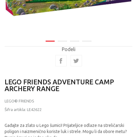
Podeli
LEGO FRIENDS ADVENTURE CAMP
ARCHERY RANGE
LEGO® FRIENDS
Šifra artikla:
LE42622
Gađajte za zlato u Lego šumici! Prijateljice odlaze na streličarski
poligon i naizmenično koriste luk i strele. Mogu li da obore metu?