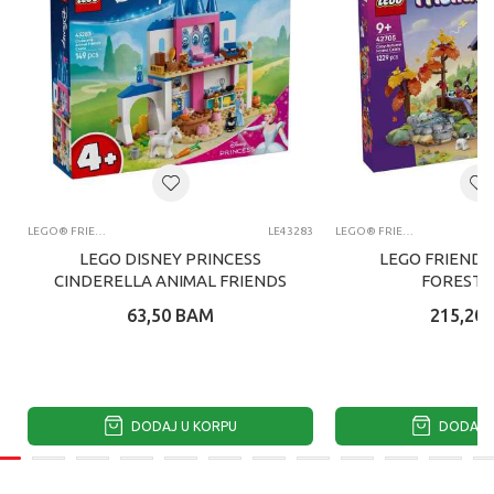
LEGO® FRIENDS
LE43283
LEGO® FRIENDS
LEGO DISNEY PRINCESS
LEGO FRIENDS
CINDERELLA ANIMAL FRIENDS
FOREST 
CA
63,50
BAM
215,20
DODAJ U KORPU
DODAJ U