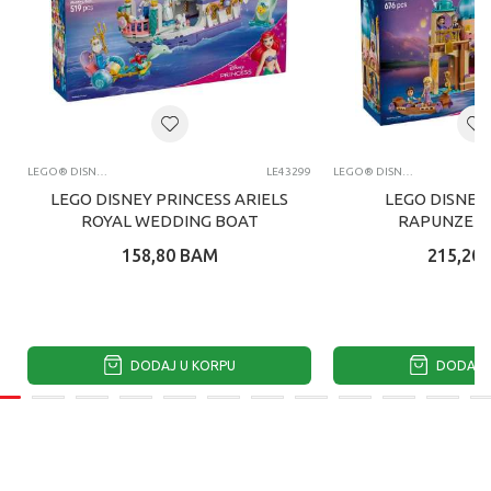
LEGO® DISNEY PRINCESS
LE43299
LEGO® DISNEY PRINCESS
LEGO DISNEY PRINCESS ARIELS
LEGO DISNEY
ROYAL WEDDING BOAT
RAPUNZELS
158,80
BAM
215,20
DODAJ U KORPU
DODAJ U