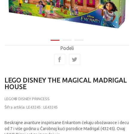
Podeli
LEGO DISNEY THE MAGICAL MADRIGAL
HOUSE
LEGO® DISNEY PRINCESS
Šifra artikla:
LE43245
:
LE43245
Beskrajne avanture inspirisane Enkantom čekaju obožavaoce i decu
od 7 i više godina u Čarobnoj kući porodice Madrigal (43245). Ovaj