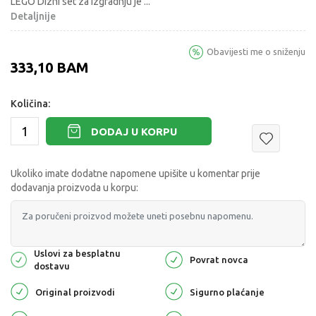
LEGO Dizni set za izgradnju je
...
Detaljnije
Obavijesti me o sniženju
333,10
BAM
Količina:
DODAJ U KORPU
Ukoliko imate dodatne napomene upišite u komentar prije
dodavanja proizvoda u korpu:
Uslovi za besplatnu
Povrat novca
dostavu
Original proizvodi
Sigurno plaćanje