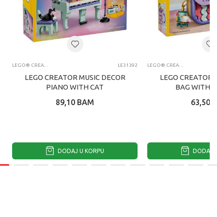
LEGO® CREATOR
LE31392
LEGO® CREATOR
LEGO CREATOR MUSIC DECOR
LEGO CREATOR 
PIANO WITH CAT
BAG WITH 
89,10
BAM
63,50
DODAJ U KORPU
DODAJ U