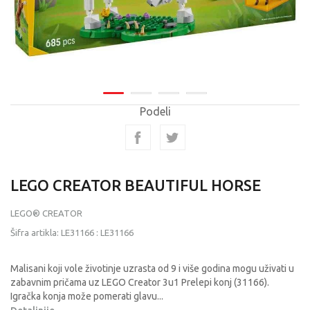
Podeli
LEGO CREATOR BEAUTIFUL HORSE
LEGO® CREATOR
Šifra artikla:
LE31166
:
LE31166
Malisani koji vole životinje uzrasta od 9 i više godina mogu uživati u
zabavnim pričama uz LEGO Creator 3u1 Prelepi konj (31166).
Igračka konja može pomerati glavu
...