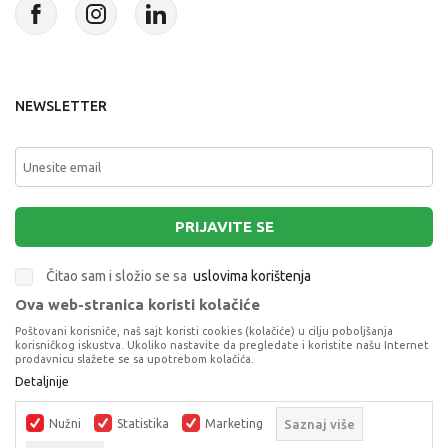
NEWSLETTER
PRIJAVITE SE
Čitao sam i složio se sa
uslovima korištenja
Ova web-stranica koristi kolačiće
This site is protected by reCAPTCHA and the Google
Privacy Policy
and
Poštovani korisniče, naš sajt koristi cookies (kolačiće) u cilju poboljšanja
Terms of Service
apply.
korisničkog iskustva. Ukoliko nastavite da pregledate i koristite našu Internet
prodavnicu slažete se sa upotrebom kolačića.
Detaljnije
Nužni
Statistika
Marketing
Saznaj više