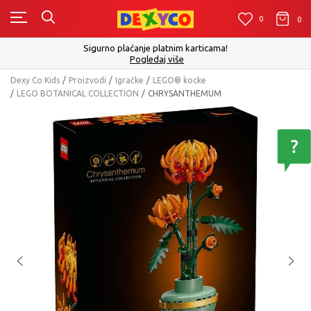
0
0
0
Sigurno plaćanje platnim karticama!
Pogledaj više
Dexy Co Kids
Proizvodi
Igračke
LEGO® kocke
LEGO BOTANICAL COLLECTION
CHRYSANTHEMUM