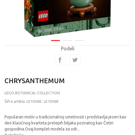
Podeli
CHRYSANTHEMUM
LEGO BOTANICAL COLLECTION
Šifra artikla:
LE10368
:
LE10368
Popularan motiv u tradicionalnoj umetnosti i predstavlja jesen kao
deo klasičnog kvarteta prelepih biljaka poznatog kao Četiri
gospodina.Ovaj komplet modela za odr
...