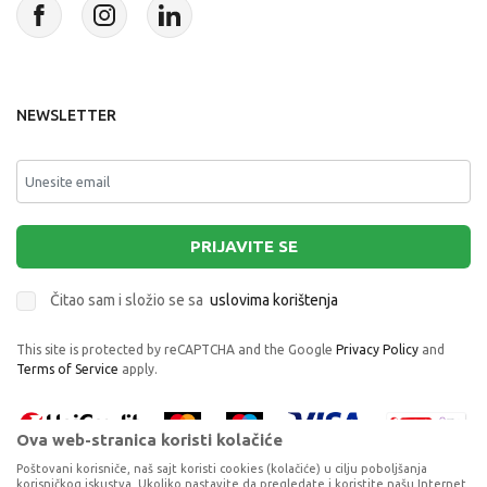
NEWSLETTER
PRIJAVITE SE
Čitao sam i složio se sa
uslovima korištenja
This site is protected by reCAPTCHA and the Google
Privacy Policy
and
Terms of Service
apply.
Ova web-stranica koristi kolačiće
Poštovani korisniče, naš sajt koristi cookies (kolačiće) u cilju poboljšanja
korisničkog iskustva. Ukoliko nastavite da pregledate i koristite našu Internet