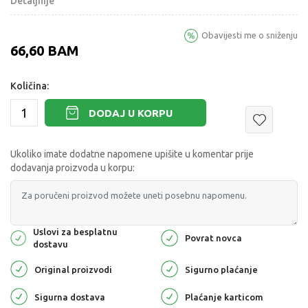
Detaljnije
Obavijesti me o sniženju
66,60
BAM
Količina:
DODAJ U KORPU
Ukoliko imate dodatne napomene upišite u komentar prije
dodavanja proizvoda u korpu:
Uslovi za besplatnu
Povrat novca
dostavu
Original proizvodi
Sigurno plaćanje
Sigurna dostava
Plaćanje karticom