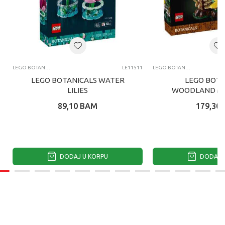
LEGO BOTANICAL COLLECTION
LE11511
LEGO BOTANICAL COLLECTION
LEGO BOTANICALS WATER
LEGO BOTA
LILIES
WOODLAND M
89,10
BAM
179,30
DODAJ U KORPU
DODAJ U