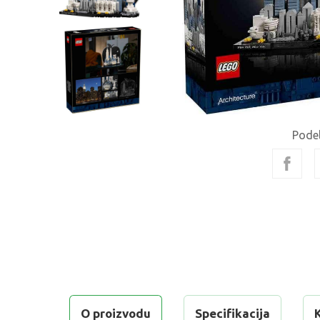
Podel
O proizvodu
Specifikacija