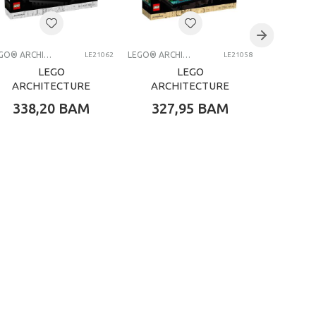
LEGO® ARCHITECTURE
LEGO® ARCHITECTURE
LE21062
LE21058
LEGO
LEGO
ARCHITECTURE
ARCHITECTURE
ARCH
TREVI FOUNTAIN
GREAT PYRAMID
L
338,20
BAM
327,95
BAM
95,
OF GIZA