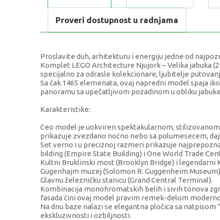
Proveri dostupnost u radnjama
Proslavite duh, arhitekturu i energiju jedne od najpoz
Komplet LEGO Architecture Njujork – Velika jabuka (210
specijalno za odrasle kolekcionare, ljubitelje putovanja
Sa čak 1465 elemenata, ovaj napredni model spaja i
panoramu sa upečatljivom pozadinom u obliku jabuke
Karakteristike:
Ceo model je uokviren spektakularnom, stilizovanom 
prikazuje zvezdano noćno nebo sa polumesecem, dajuć
Set verno i u preciznoj razmeri prikazuje najprepoznat
bilding (Empire State Building) i One World Trade Cen
Kultni Bruklinski most (Brooklyn Bridge) i legendarni K
Gugenhajm muzej (Solomon R. Guggenheim Museum) sa 
Glavnu železničku stanicu (Grand Central Terminal).
Kombinacija monohromatskih belih i sivih tonova zgr
fasada čini ovaj model pravim remek-delom moderno
Na dnu baze nalazi se elegantna pločica sa natpisom
ekskluzivnosti i ozbiljnosti.