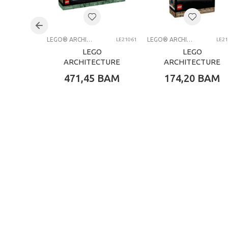
Brend
Kategorija
LEGO® ARCHITECTURE
LEGO® ARCHITECTURE
LE21061
LE2
LEGO
LEGO
ARCHITECTURE
ARCHITECTURE
NOTRE-DAME DE
PARIS CITY OF
471,45
BAM
174,20
BAM
PARIS
LOVE