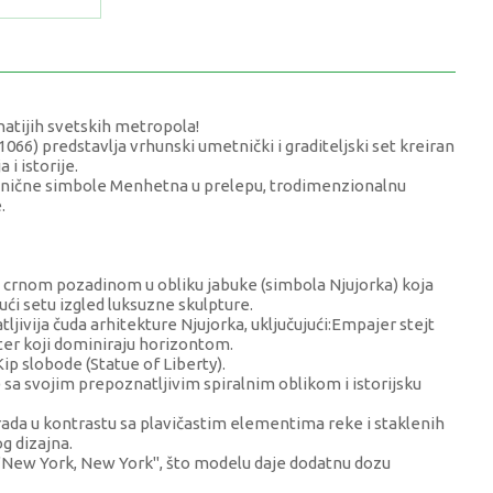
natijih svetskih metropola!
66) predstavlja vrhunski umetnički i graditeljski set kreiran
 i istorije.
konične simbole Menhetna u prelepu, trodimenzionalnu
.
crnom pozadinom u obliku jabuke (simbola Njujorka) koja
i setu izgled luksuzne skulpture.
ljivija čuda arhitekture Njujorka, uključujući:Empajer stejt
ter koji dominiraju horizontom.
ip slobode (Statue of Liberty).
svojim prepoznatljivim spiralnim oblikom i istorijsku
ada u kontrastu sa plavičastim elementima reke i staklenih
g dizajna.
 "New York, New York", što modelu daje dodatnu dozu