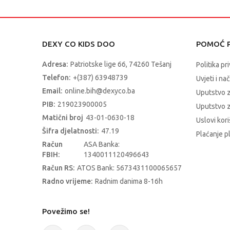
DEXY CO KIDS DOO
POMOĆ P
Adresa:
Patriotske lige 66, 74260 Tešanj
Politika pr
Telefon:
+(387) 63948739
Uvjeti i na
Email:
online.bih@dexyco.ba
Uputstvo 
PIB:
219023900005
Uputstvo z
Matični broj
43-01-0630-18
Uslovi kori
Šifra djelatnosti:
47.19
Plaćanje p
Račun
ASA Banka:
FBIH:
1340011120496643
Račun RS:
ATOS Bank: 5673431100065657
Radno vrijeme:
Radnim danima 8-16h
Povežimo se!