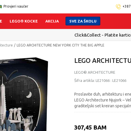
Provjeri vaučer
+387
E
LEGO® KOCKE
AKCIJA
SVE ZA ŠKOLU
 - Platite karticom Online i preuzmite u prodavnici po Vašem izbo
tecture
LEGO ARCHITECTURE NEW YORK CITY THE BIG APPLE
LEGO ARCHITECTU
LEGO® ARCHITECTURE
Šifra artikla:
LE21066
:
LE21066
Proslavite duh, arhitekturu i e
LEGO Architecture Njujork – Vel
graditeljski set kreiran specija
307,45
BAM