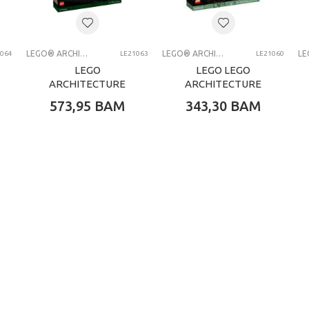
LEGO® kocke
LEGO ARCHITECTURE
LEGO® ARCHITECTURE
LEGO® ARCHITECTURE
1064
LE21063
LE21060
LEGO
LEGO LEGO
ARCHITECTURE
ARCHITECTURE
NEUSCHWANSTEIN
HIMEJI CASTLE
573,95
BAM
343,30
BAM
CASTLE