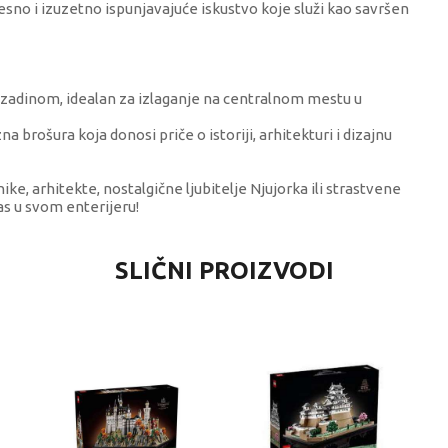
sno i izuzetno ispunjavajuće iskustvo koje služi kao savršen
adinom, idealan za izlaganje na centralnom mestu u
 brošura koja donosi priče o istoriji, arhitekturi i dizajnu
ke, arhitekte, nostalgične ljubitelje Njujorka ili strastvene
as u svom enterijeru!
VRIJEDNOST
SLIČNI PROIZVODI
LEGO® Architecture
0 kg
Univerzalno
4+ godine