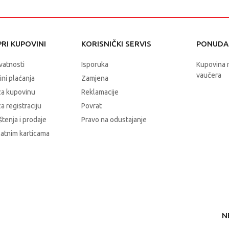
RI KUPOVINI
KORISNIČKI SERVIS
PONUDA 
ivatnosti
Isporuka
Kupovina 
vaučera
čini plaćanja
Zamjena
za kupovinu
Reklamacije
a registraciju
Povrat
štenja i prodaje
Pravo na odustajanje
latnim karticama
N