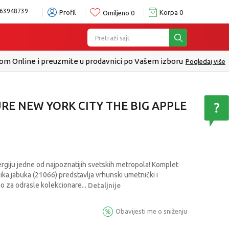
63948739
Profil
Korpa
0
Omiljeno
0
Pretraži sajt
ru
Pogledaj više
RE NEW YORK CITY THE BIG APPLE
nergiju jedne od najpoznatijih svetskih metropola! Komplet
ika jabuka (21066) predstavlja vrhunski umetnički i
lno za odrasle kolekcionare
...
Detaljnije
Obavijesti me o sniženju