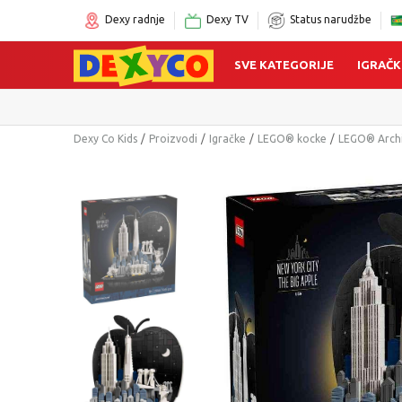
Dexy radnje
Dexy TV
Status narudžbe
SVE KATEGORIJE
IGRAČK
Click&Collect
Dexy Co Kids
Proizvodi
Igračke
LEGO® kocke
LEGO® Archi