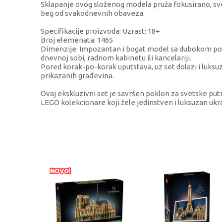
Sklapanje ovog složenog modela pruža fokusirano, sve
beg od svakodnevnih obaveza.
Specifikacije proizvoda: Uzrast: 18+
Broj elemenata: 1465
Dimenzije: Impozantan i bogat model sa dubokom poz
dnevnoj sobi, radnom kabinetu ili kancelariji.
Pored korak-po-korak uputstava, uz set dolazi i luksuzna
prikazanih građevina.
Ovaj ekskluzivni set je savršen poklon za svetske putni
LEGO kolekcionare koji žele jedinstven i luksuzan ukr
KARAKTERISTIKA
Kategorija
Težina specifikacija
Pol
Uzrast