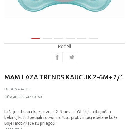
Podeli
MAM LAZA TRENDS KAUCUK 2-6M+ 2/1
DUDE VARALICE
Šifra artikla:
AL350160
Laža je od kaucuka za uzrast 2-6 meseci. Oblik je prilagođen
bebinoj koži. Specijalni otvori na štitu, protiv iritacije bebine kože.
Boje i motivi laže su prilagođ
...