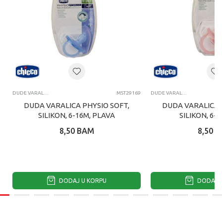
DUDE VARALICE
MST29169
DUDE VARALICE
DUDA VARALICA PHYSIO SOFT,
DUDA VARALICA 
SILIKON, 6-16M, PLAVA
SILIKON, 6-1
8,50
BAM
8,50
B
DODAJ U KORPU
DODAJ U