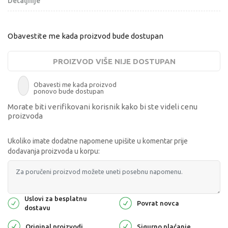
Detaljnije
Obavestite me kada proizvod bude dostupan
PROIZVOD VIŠE NIJE DOSTUPAN
Obavesti me kada proizvod
ponovo bude dostupan
Morate biti verifikovani korisnik kako bi ste videli cenu
proizvoda
Ukoliko imate dodatne napomene upišite u komentar prije
dodavanja proizvoda u korpu:
Uslovi za besplatnu
Povrat novca
dostavu
Original proizvodi
Sigurno plaćanje