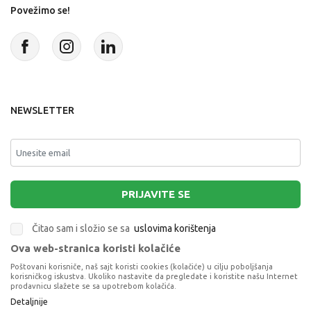
Povežimo se!
NEWSLETTER
PRIJAVITE SE
Čitao sam i složio se sa
uslovima korištenja
Ova web-stranica koristi kolačiće
This site is protected by reCAPTCHA and the Google
Privacy Policy
and
Poštovani korisniče, naš sajt koristi cookies (kolačiće) u cilju poboljšanja
Terms of Service
apply.
korisničkog iskustva. Ukoliko nastavite da pregledate i koristite našu Internet
prodavnicu slažete se sa upotrebom kolačića.
Detaljnije