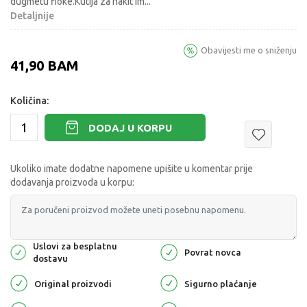
dugmetu fioke.Kutija za nakit im
...
Detaljnije
Obavijesti me o sniženju
41,90
BAM
Količina:
DODAJ U KORPU
Ukoliko imate dodatne napomene upišite u komentar prije
dodavanja proizvoda u korpu:
Uslovi za besplatnu
Povrat novca
dostavu
Original proizvodi
Sigurno plaćanje