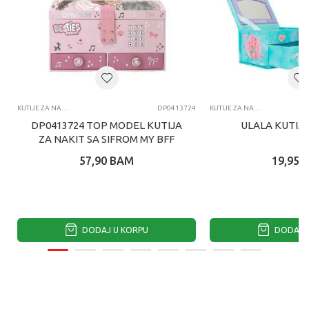
KUTIJE ZA NAKIT
DP0413724
KUTIJE ZA NAKIT
DP0413724 TOP MODEL KUTIJA
ULALA KUTIJA
ZA NAKIT SA SIFROM MY BFF
57,90
BAM
19,95
DODAJ U KORPU
DODAJ U