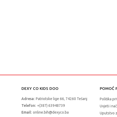
DEXY CO KIDS DOO
POMOĆ P
Adresa:
Patriotske lige 66, 74260 Tešanj
Politika pr
Telefon:
+(387) 63948739
Uvjeti i na
Email:
online.bih@dexyco.ba
Uputstvo 