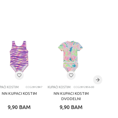
PAĆI KOSTIM
KUPAĆI KOSTIM
KUPAĆI KOS
CCG2812847
CCG2812856-00
NN KUPACI KOSTIM
NN KUPACI KOSTIM
NN KU
DVODELNI
JE
DISN
9,90
BAM
9,90
BAM
9,
PRIN