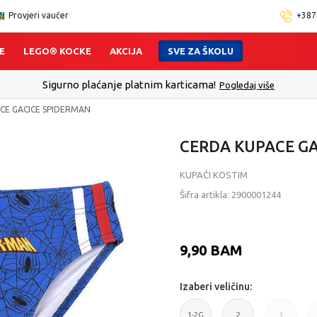
Provjeri vaučer
+387
E
LEGO® KOCKE
AKCIJA
SVE ZA ŠKOLU
Sigurno plaćanje platnim karticama!
Pogledaj više
CE GACICE SPIDERMAN
CERDA KUPACE G
KUPAĆI KOSTIM
Šifra artikla:
2900001244
9,90
BAM
Izaberi veličinu:
1-2G
2
3