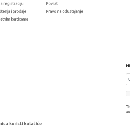
a registraciju
Povrat
štenja i prodaje
Pravo na odustajanje
latnim karticama
N
Th
a
ica koristi kolačiće