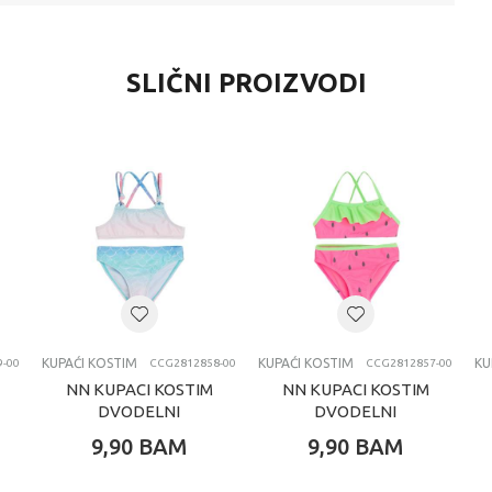
SLIČNI PROIZVODI
KUPAĆI KOSTIM
KUPAĆI KOSTIM
KU
9-00
CCG2812858-00
CCG2812857-00
NN KUPACI KOSTIM
NN KUPACI KOSTIM
DVODELNI
DVODELNI
9,90
BAM
9,90
BAM