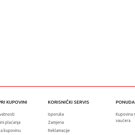
RI KUPOVINI
KORISNIČKI SERVIS
PONUDA 
ivatnosti
Isporuka
Kupovina 
vaučera
čini plaćanja
Zamjena
za kupovinu
Reklamacije