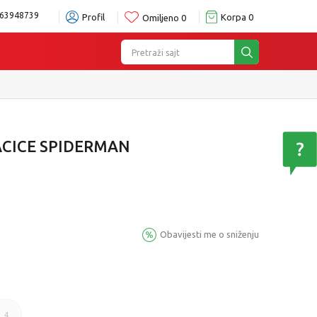
63948739
Profil
Korpa
0
Omiljeno
0
Pretraži sajt
ACICE SPIDERMAN
Obavijesti me o sniženju
4