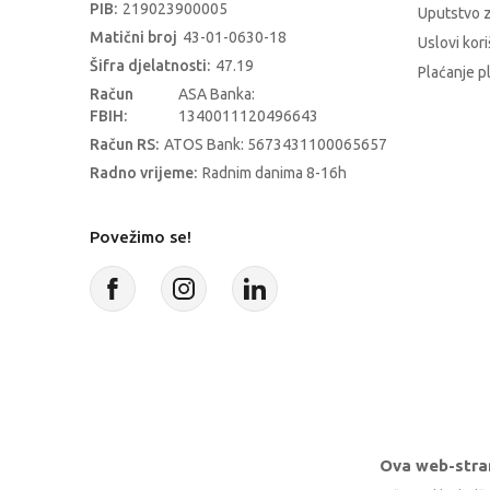
PIB:
219023900005
Uputstvo z
Matični broj
43-01-0630-18
Uslovi kori
Šifra djelatnosti:
47.19
Plaćanje p
Račun
ASA Banka:
FBIH:
1340011120496643
Račun RS:
ATOS Bank: 5673431100065657
Radno vrijeme:
Radnim danima 8-16h
Povežimo se!
Ova web-stran