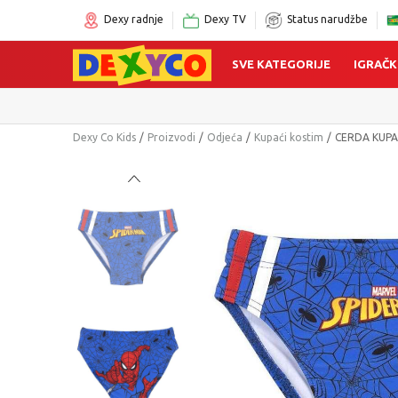
Dexy radnje
Dexy TV
Status narudžbe
SVE KATEGORIJE
IGRAČK
Dexy Co Kids
Proizvodi
Odjeća
Kupaći kostim
CERDA KUPA