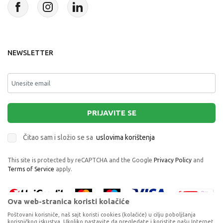
NEWSLETTER
PRIJAVITE SE
Čitao sam i složio se sa
uslovima korištenja
This site is protected by reCAPTCHA and the Google
Privacy Policy
and
Terms of Service
apply.
Ova web-stranica koristi kolačiće
Poštovani korisniče, naš sajt koristi cookies (kolačiće) u cilju poboljšanja
korisničkog iskustva. Ukoliko nastavite da pregledate i koristite našu Internet