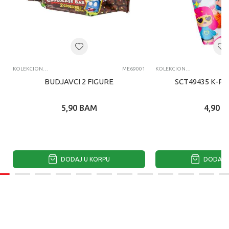
KOLEKCIONARSKE FIGURE I SETOVI
ME69001
KOLEKCIONARSKE FIGURE I SETOVI
BUDJAVCI 2 FIGURE
SCT49435 K-PO
5,90
BAM
4,90
B
DODAJ U KORPU
DODAJ U