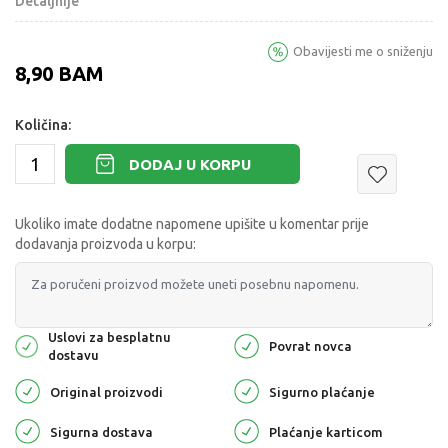
Detaljnije
Obavijesti me o sniženju
8,90
BAM
Količina:
DODAJ U KORPU
Ukoliko imate dodatne napomene upišite u komentar prije
dodavanja proizvoda u korpu:
Uslovi za besplatnu
Povrat novca
dostavu
Original proizvodi
Sigurno plaćanje
Sigurna dostava
Plaćanje karticom