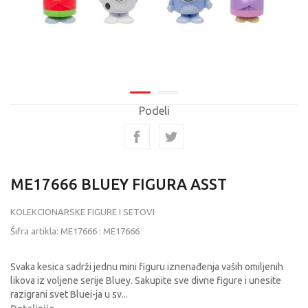
Podeli
ME17666 BLUEY FIGURA ASST
KOLEKCIONARSKE FIGURE I SETOVI
Šifra artikla:
ME17666
:
ME17666
Svaka kesica sadrži jednu mini figuru iznenađenja vaših omiljenih
likova iz voljene serije Bluey. Sakupite sve divne figure i unesite
razigrani svet Bluei-ja u sv
...