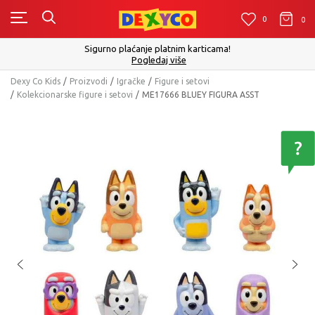
0
0
0
Sigurno plaćanje platnim karticama!
Pogledaj više
Dexy Co Kids
Proizvodi
Igračke
Figure i setovi
Kolekcionarske figure i setovi
ME17666 BLUEY FIGURA ASST