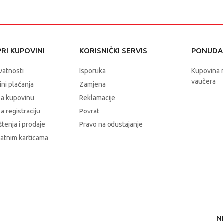
RI KUPOVINI
KORISNIČKI SERVIS
PONUDA 
ivatnosti
Isporuka
Kupovina 
vaučera
čini plaćanja
Zamjena
za kupovinu
Reklamacije
a registraciju
Povrat
štenja i prodaje
Pravo na odustajanje
latnim karticama
N