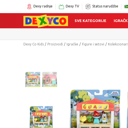
Dexy radnje
Dexy TV
Status narudžbe
SVE KATEGORIJE
IGRAČK
Dexy Co Kids
Proizvodi
Igračke
Figure i setovi
Kolekcionars