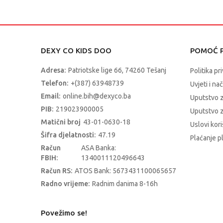
DEXY CO KIDS DOO
POMOĆ P
Adresa:
Patriotske lige 66, 74260 Tešanj
Politika pr
Telefon:
+(387) 63948739
Uvjeti i na
Email:
online.bih@dexyco.ba
Uputstvo 
PIB:
219023900005
Uputstvo z
Matični broj
43-01-0630-18
Uslovi kori
Šifra djelatnosti:
47.19
Plaćanje p
Račun
ASA Banka:
FBIH:
1340011120496643
Račun RS:
ATOS Bank: 5673431100065657
Radno vrijeme:
Radnim danima 8-16h
Povežimo se!