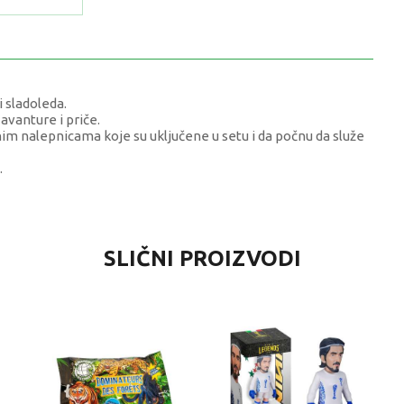
i sladoleda.
avanture i priče.
m nalepnicama koje su uključene u setu i da počnu da služe
.
VRIJEDNOST
SLIČNI PROIZVODI
Kolekcionarske figure i setovi
0 kg
Univerzalno
4-6 G