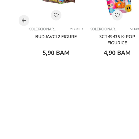
Brend
Kategorija
KOLEKCIONARSKE FIGURE I SETOVI
KOLEKCIONARSKE FIGURE I SETOVI
ME69001
SCT4
BUDJAVCI 2 FIGURE
SCT49435 K-POP
FIGURICE
5,90
BAM
4,90
BAM