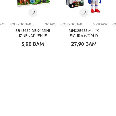
BLUEY
AKCIONI SETOVI
KOLEKCIONARSKE FIGURE I SETOVI
KOLEKCIONARSKE FIGURE I SETOVI
9435
SB15682
MNX25688
SB15682 DEXY MINI
MNX25688 MINIX
IZNENADJENJE
FIGURA WORLD
ŠUMSKI
CUP LEGENDS
5,90
BAM
27,90
BAM
PREDATORI
BUFON