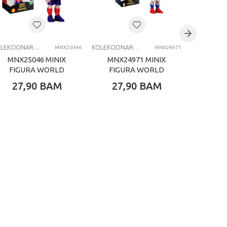
KOLEKCIONARSKE FIGURE I SETOVI
KOLEKCIONARSKE FIGURE I SETOVI
MNX25046
MNX24971
MNX25046 MINIX
MNX24971 MINIX
MNX2
FIGURA WORLD
FIGURA WORLD
FIG
CUP LEGENDS
CUP ITALIA PIRLO
CUP
27,90
BAM
27,90
BAM
27,
INIESTA