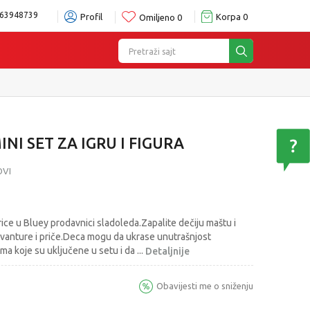
63948739
Profil
Korpa
0
Omiljeno
0
Pretraži sajt
NI SET ZA IGRU I FIGURA
OVI
price u Bluey prodavnici sladoleda.Zapalite dečiju maštu i
avanture i priče.Deca mogu da ukrase unutrašnjost
a koje su uključene u setu i da
...
Detaljnije
Obavijesti me o sniženju