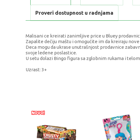
Proveri dostupnost u radnjama
Malisani ce kreirati zanimljive price u Bluey prodavnic
Zapalite dečiju maštu i omogućite im da kreiraju nove 
Deca mogu da ukrase unutrašnjost prodavnice zabavni
svoje ledene poslastice.
U setu dolazi Bingo figura sa zglobnim rukama i telom
Uzrast: 3+
KARAKTERISTIKA
Kategorija
Težina specifikacija
Pol
Uzrast