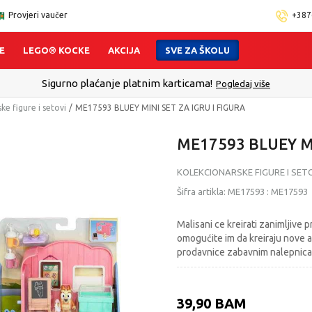
Provjeri vaučer
+387
E
LEGO® KOCKE
AKCIJA
SVE ZA ŠKOLU
Sigurno plaćanje platnim karticama!
Pogledaj više
ke figure i setovi
ME17593 BLUEY MINI SET ZA IGRU I FIGURA
ME17593 BLUEY MI
KOLEKCIONARSKE FIGURE I SET
Šifra artikla:
ME17593
:
ME17593
Malisani ce kreirati zanimljive 
omogućite im da kreiraju nove 
prodavnice zabavnim nalepnicam
39,90
BAM