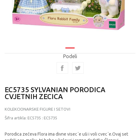
Podeli
EC5735 SYLVANIAN PORODICA
CVJETNIH ZECICA
KOLEKCIONARSKE FIGURE I SETOVI
Šifra artikla:
EC5735
:
EC5735
Porodica zečeva Flora ima divne visec´e uši i voli cvec´e.Ovaj set