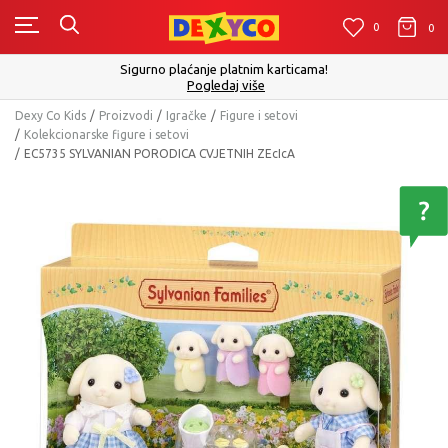
0
0
0
Sigurno plaćanje platnim karticama!
Pogledaj više
Dexy Co Kids
Proizvodi
Igračke
Figure i setovi
Kolekcionarske figure i setovi
EC5735 SYLVANIAN PORODICA CVJETNIH ZEcIcA