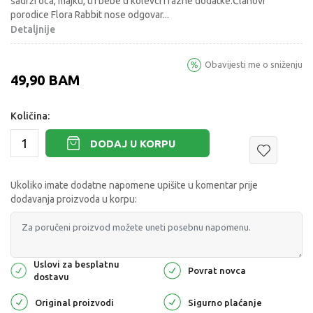
sadrži oca, majku, tri bebe u kolevci i razne dodatke.Članovi
porodice Flora Rabbit nose odgovar
...
Detaljnije
Obavijesti me o sniženju
49,90
BAM
Količina:
DODAJ U KORPU
Ukoliko imate dodatne napomene upišite u komentar prije
dodavanja proizvoda u korpu:
Uslovi za besplatnu
Povrat novca
dostavu
Original proizvodi
Sigurno plaćanje