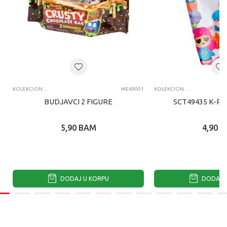
KOLEKCIONARSKE FIGURE I SETOVI
ME69001
KOLEKCIONARSKE FIGURE I SETOVI
BUDJAVCI 2 FIGURE
SCT49435 K-PO
5,90
BAM
4,90
B
DODAJ U KORPU
DODAJ U