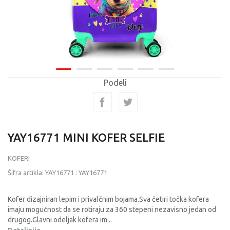
Podeli
YAY16771 MINI KOFER SELFIE
KOFERI
Šifra artikla:
YAY16771
:
YAY16771
Kofer dizajniran lepim i privalčnim bojama.Sva četiri točka kofera
imaju mogućnost da se rotiraju za 360 stepeni nezavisno jedan od
drugog.Glavni odeljak kofera im
...