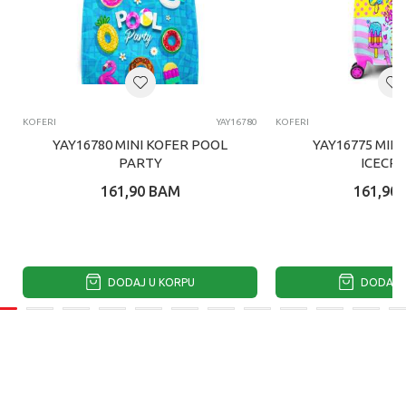
KOFERI
YAY16780
KOFERI
YAY16780 MINI KOFER POOL
YAY16775 MINI
PARTY
ICECR
161,90
BAM
161,90
DODAJ U KORPU
DODAJ U