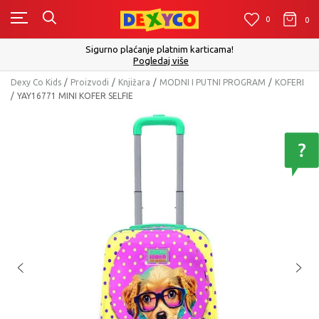
0
0
0
Sigurno plaćanje platnim karticama!
Pogledaj više
Dexy Co Kids
Proizvodi
Knjižara
MODNI I PUTNI PROGRAM
KOFERI
YAY16771 MINI KOFER SELFIE