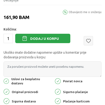
Detaljnije
Obavijesti me o sniženju
161,90
BAM
Količina:
DODAJ U KORPU
Ukoliko imate dodatne napomene upišite u komentar prije
dodavanja proizvoda u korpu:
Uslovi za besplatnu
Povrat novca
dostavu
Original proizvodi
Sigurno plaćanje
Sigurna dostava
Plaćanje karticom