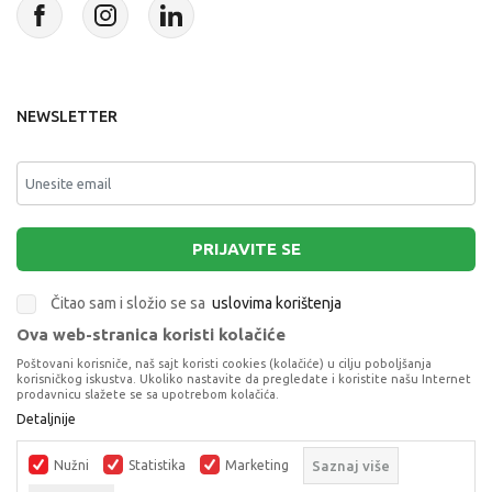
NEWSLETTER
PRIJAVITE SE
Čitao sam i složio se sa
uslovima korištenja
Ova web-stranica koristi kolačiće
This site is protected by reCAPTCHA and the Google
Privacy Policy
and
Poštovani korisniče, naš sajt koristi cookies (kolačiće) u cilju poboljšanja
Terms of Service
apply.
korisničkog iskustva. Ukoliko nastavite da pregledate i koristite našu Internet
prodavnicu slažete se sa upotrebom kolačića.
Detaljnije
Nužni
Statistika
Marketing
Saznaj više