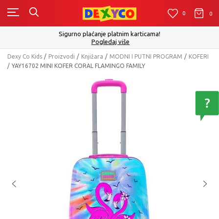
0
0
0
Click&Coll
Sigurno plaćanje platnim karticama!
Pogledaj više
Dexy Co Kids
Proizvodi
Knjižara
MODNI I PUTNI PROGRAM
KOFERI
YAY16702 MINI KOFER CORAL FLAMINGO FAMILY