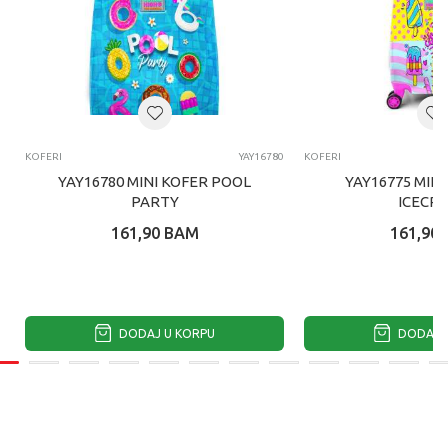
KOFERI
YAY16780
KOFERI
YAY16780 MINI KOFER POOL
YAY16775 MINI
PARTY
ICECR
161,90
BAM
161,90
DODAJ U KORPU
DODAJ U