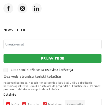
NEWSLETTER
PRIJAVITE SE
Čitao sam i složio se sa
uslovima korištenja
Ova web-stranica koristi kolačiće
This site is protected by reCAPTCHA and the Google
Privacy Policy
and
Poštovani korisniče, naš sajt koristi cookies (kolačiće) u cilju poboljšanja
Terms of Service
apply.
korisničkog iskustva. Ukoliko nastavite da pregledate i koristite našu Internet
prodavnicu slažete se sa upotrebom kolačića.
YAY16702 MINI KOFER CORAL FLAMINGO
Detaljnije
FAMILY
KOFERI
Nužni
Statistika
Marketing
Saznaj više