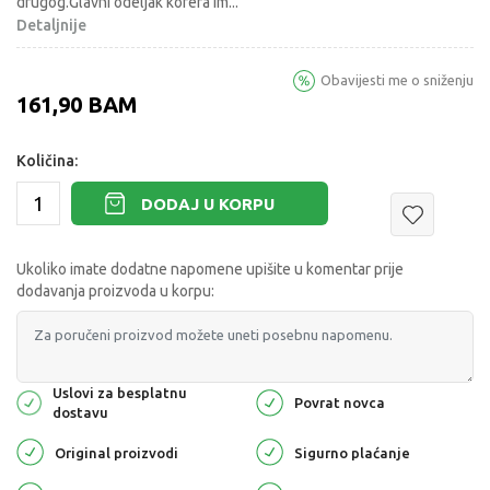
drugog.Glavni odeljak kofera im
...
Detaljnije
Obavijesti me o sniženju
161,90
BAM
Količina:
DODAJ U KORPU
Ukoliko imate dodatne napomene upišite u komentar prije
dodavanja proizvoda u korpu:
Uslovi za besplatnu
Povrat novca
dostavu
Original proizvodi
Sigurno plaćanje