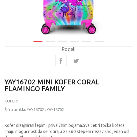
Podeli
YAY16702 MINI KOFER CORAL
FLAMINGO FAMILY
KOFERI
Šifra artikla:
YAY16702
:
YAY16702
Kofer dizajniran lepim i privalčnim bojama.Sva četiri točka kofera
imaju mogućnost da se rotiraju za 360 stepeni nezavisno jedan od