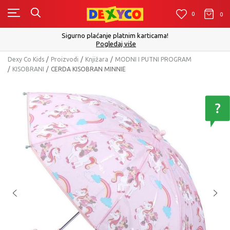
0
0
0
Sigurno plaćanje platnim karticama!
Pogledaj više
Dexy Co Kids
Proizvodi
Knjižara
MODNI I PUTNI PROGRAM
KISOBRANI
CERDA KISOBRAN MINNIE