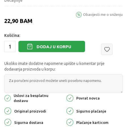
Detaljnije
Obavijesti me o sniženju
22,90
BAM
Količina:
DODAJ U KORPU
Ukoliko imate dodatne napomene upišite u komentar prije
dodavanja proizvoda u korpu:
Uslovi za besplatnu
Povrat novca
dostavu
Original proizvodi
Sigurno plaćanje
Sigurna dostava
Plaćanje karticom