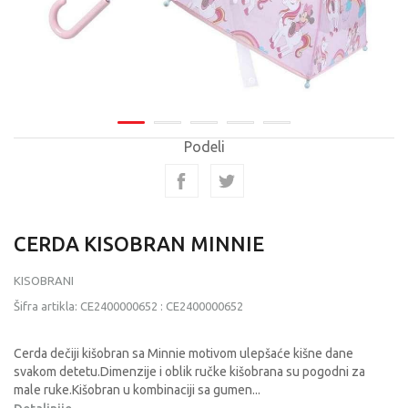
Podeli
CERDA KISOBRAN MINNIE
KISOBRANI
Šifra artikla:
CE2400000652
:
CE2400000652
Cerda dečiji kišobran sa Minnie motivom ulepšaće kišne dane
svakom detetu.Dimenzije i oblik ručke kišobrana su pogodni za
male ruke.Kišobran u kombinaciji sa gumen
...