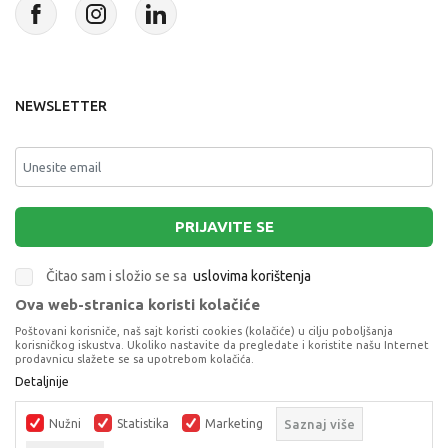
NEWSLETTER
PRIJAVITE SE
Čitao sam i složio se sa
uslovima korištenja
Ova web-stranica koristi kolačiće
This site is protected by reCAPTCHA and the Google
Privacy Policy
and
Poštovani korisniče, naš sajt koristi cookies (kolačiće) u cilju poboljšanja
Terms of Service
apply.
korisničkog iskustva. Ukoliko nastavite da pregledate i koristite našu Internet
prodavnicu slažete se sa upotrebom kolačića.
Detaljnije
CERDA KISOBRAN MINNIE
KISOBRANI
Nužni
Statistika
Marketing
Saznaj više