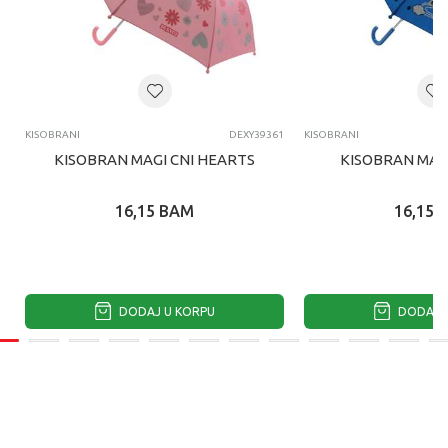
KISOBRANI
DEXY39361
KISOBRANI
KISOBRAN MAGI CNI HEARTS
KISOBRAN MAGI
16,15
BAM
16,15
DODAJ U KORPU
DODAJ U