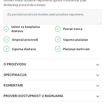
Ukoliko imate dodatne napomene upišite u komentar prije
dodavanja proizvoda u korpu:
Uslovi za besplatnu
Povrat novca
dostavu
Original proizvodi
Sigurno plaćanje
Sigurna dostava
Plaćanje karticom
O PROIZVODU
SPECIFIKACIJA
KOMENTARI
PROVERI DOSTUPNOST U RADNJAMA