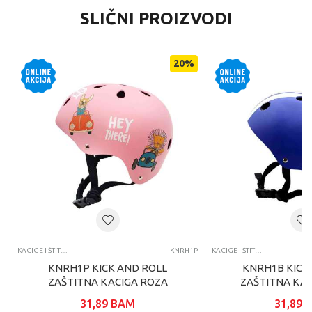
SLIČNI PROIZVODI
20
%
KACIGE I ŠTITNICI
KNRH1P
KACIGE I ŠTITNICI
KNRH1P KICK AND ROLL
KNRH1B KICK
ZAŠTITNA KACIGA ROZA
ZAŠTITNA KAC
31,89
BAM
31,89