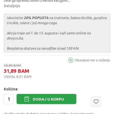
ćete ga opremiti ovom crvenom kacigom!
...
Detaljnije
Iskoristite
20% POPUSTA
na trotinete, balans bicikle, guralice,
tricikle, rolere i još mnogo toga.
Akcija traje od 7. do 13. augusta i važi samo online na
dexyco.ba.
Besplatna dostava za narudžbe iznad 100 KM.
Obavijesti me o sniženju
39,90
BAM
31,89
BAM
Ušteda:
8,01
BAM
Količina:
DODAJ U KORPU