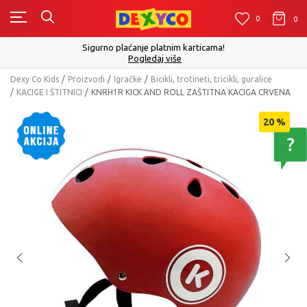
0
0
0
Sigurno plaćanje platnim karticama!
Pogledaj više
Dexy Co Kids
Proizvodi
Igračke
Bicikli, trotineti, tricikli, guralice
KACIGE I ŠTITNICI
KNRH1R KICK AND ROLL ZAŠTITNA KACIGA CRVENA
20
%