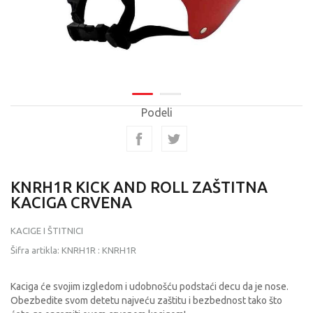
Podeli
KNRH1R KICK AND ROLL ZAŠTITNA
KACIGA CRVENA
KACIGE I ŠTITNICI
Šifra artikla:
KNRH1R
:
KNRH1R
Kaciga će svojim izgledom i udobnošću podstaći decu da je nose.
Obezbedite svom detetu najveću zaštitu i bezbednost tako što