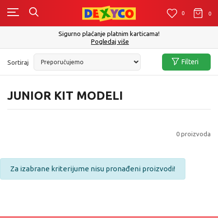
0
0
0
Sigurno plaćanje platnim karticama!
Pogledaj više
Filteri
Sortiraj
JUNIOR KIT MODELI
0
proizvoda
Za izabrane kriterijume nisu pronađeni proizvodi!