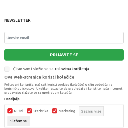
NEWSLETTER
PRIJAVITE SE
Čitao sam i složio se sa
uslovima korištenja
Ova web-stranica koristi kolačiće
This site is protected by reCAPTCHA and the Google
Privacy Policy
and
Poštovani korisniče, naš sajt koristi cookies (kolačiće) u cilju poboljšanja
Terms of Service
apply.
korisničkog iskustva. Ukoliko nastavite da pregledate i koristite našu Internet
prodavnicu slažete se sa upotrebom kolačića.
Detaljnije
Nužni
Statistika
Marketing
Saznaj više
Slažem se
Proizvode na sajtu nastojimo da opišemo što je preciznije moguće, ali ne