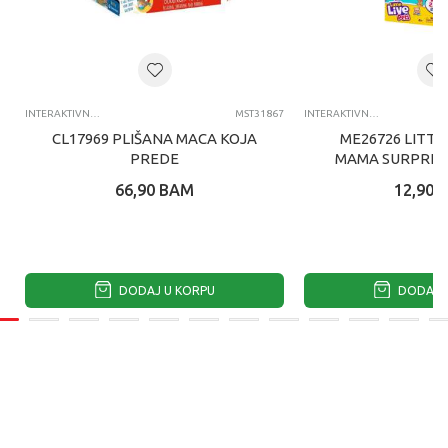
INTERAKTIVNI PLIŠ
MST31867
INTERAKTIVNI PLIŠ
CL17969 PLIŠANA MACA KOJA
ME26726 LITTL
PREDE
MAMA SURPRIS
66,90
BAM
12,90
DODAJ U KORPU
DODAJ U