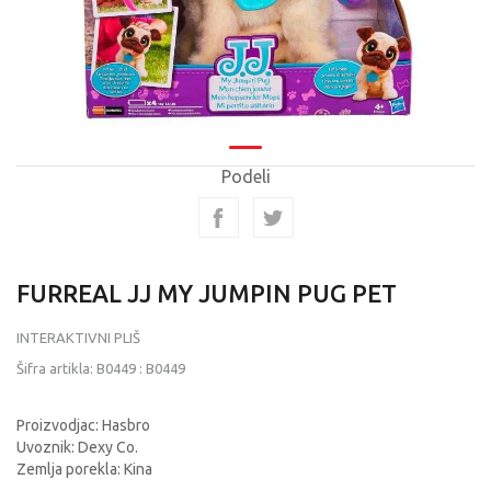
Podeli
FURREAL JJ MY JUMPIN PUG PET
INTERAKTIVNI PLIŠ
Šifra artikla:
B0449
:
B0449
Proizvodjac: Hasbro
Uvoznik: Dexy Co.
Zemlja porekla: Kina