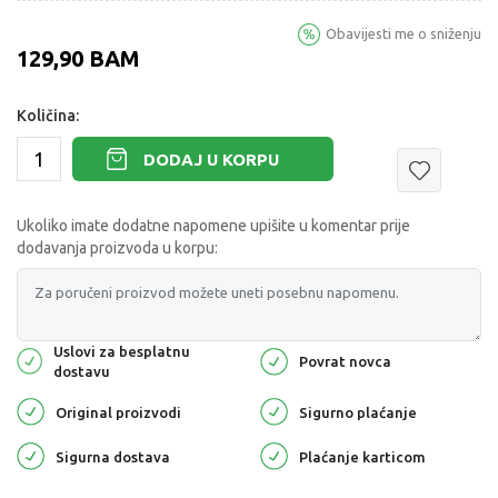
Obavijesti me o sniženju
129,90
BAM
Količina:
DODAJ U KORPU
Ukoliko imate dodatne napomene upišite u komentar prije
dodavanja proizvoda u korpu:
Uslovi za besplatnu
Povrat novca
dostavu
Original proizvodi
Sigurno plaćanje
Sigurna dostava
Plaćanje karticom