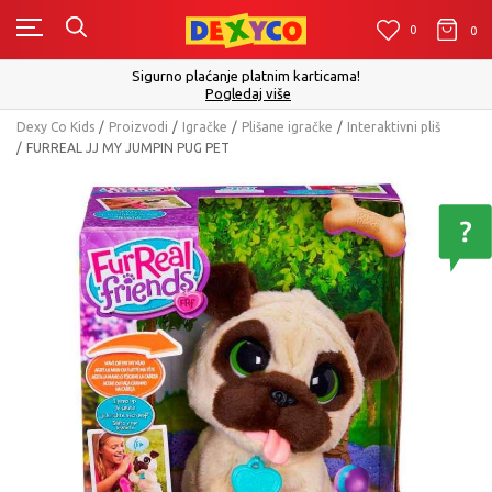
0
0
0
Click&Collect - Platite karticom Online i preuzmite 
ma!
izboru
Pogledaj više
Dexy Co Kids
Proizvodi
Igračke
Plišane igračke
Interaktivni pliš
FURREAL JJ MY JUMPIN PUG PET