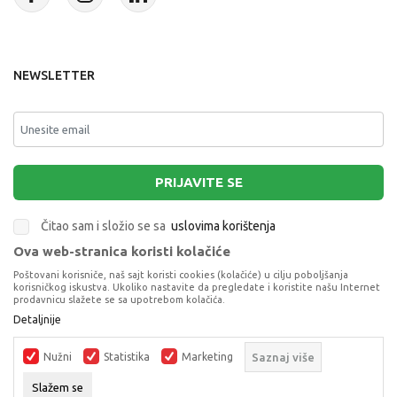
NEWSLETTER
PRIJAVITE SE
Čitao sam i složio se sa
uslovima korištenja
Ova web-stranica koristi kolačiće
This site is protected by reCAPTCHA and the Google
Privacy Policy
and
Poštovani korisniče, naš sajt koristi cookies (kolačiće) u cilju poboljšanja
Terms of Service
apply.
korisničkog iskustva. Ukoliko nastavite da pregledate i koristite našu Internet
prodavnicu slažete se sa upotrebom kolačića.
Detaljnije
Nužni
Statistika
Marketing
Saznaj više
Slažem se