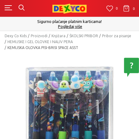
0
0
0
Sigurno plaćanje platnim karticama!
Pogledaj više
Dexy Co Kids
Proizvodi
Knjižara
ŠKOLSKI PRIBOR
Pribor za pisanje
HEMIJSKE I GEL OLOVKE I NALIV PERA
KEMIJSKA OLOVKA PISI-BRISI SPACE ASST