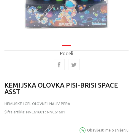
Podeli
KEMIJSKA OLOVKA PISI-BRISI SPACE
ASST
HEMIJSKE I GEL OLOVKE I NALIV PERA
Šifra artikla:
NNC61601
:
NNC61601
Obavijesti me o sniženju