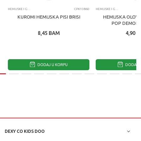
HEMIJSKE I GEL OLOVKE I NALIV PERA
CPK13860
HEMIJSKE I GEL OLOVKE I NALIV PERA
KUROMI HEMIJSKA PISI BRISI
HEMIJSKA OLOVK
POP DEMON 
8,45
BAM
4,90
B
DODAJ U KORPU
DODAJ U
DEXY CO KIDS DOO