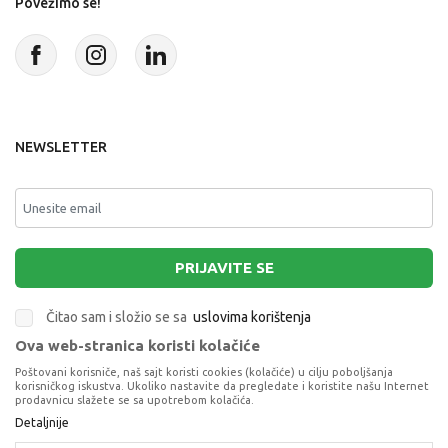
Povežimo se!
NEWSLETTER
PRIJAVITE SE
Čitao sam i složio se sa
uslovima korištenja
Ova web-stranica koristi kolačiće
This site is protected by reCAPTCHA and the Google
Privacy Policy
and
Poštovani korisniče, naš sajt koristi cookies (kolačiće) u cilju poboljšanja
Terms of Service
apply.
korisničkog iskustva. Ukoliko nastavite da pregledate i koristite našu Internet
prodavnicu slažete se sa upotrebom kolačića.
ASTRA HEMIJSKA OLOVKA 0.5 MM PISI BRISI
Detaljnije
BLISTER