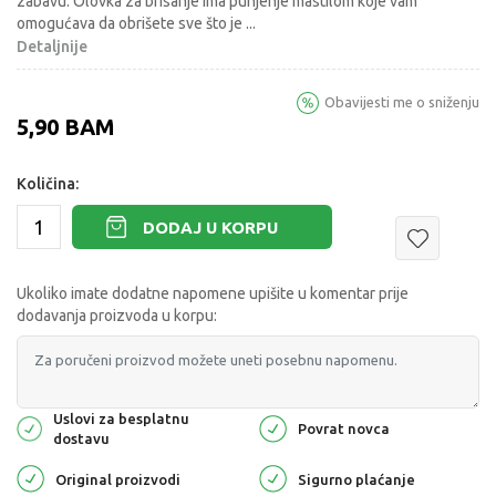
zabavu. Olovka za brisanje ima punjenje mastilom koje vam
omogućava da obrišete sve što je
...
Detaljnije
Obavijesti me o sniženju
5,90
BAM
Količina:
DODAJ U KORPU
Ukoliko imate dodatne napomene upišite u komentar prije
dodavanja proizvoda u korpu:
Uslovi za besplatnu
Povrat novca
dostavu
Original proizvodi
Sigurno plaćanje