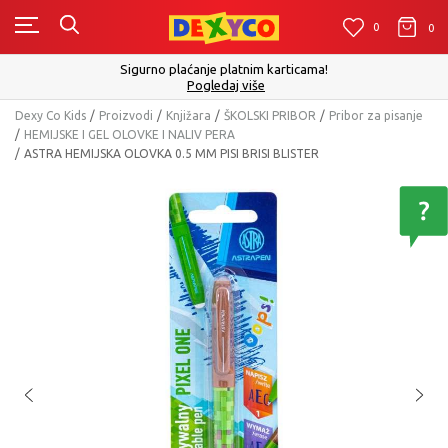
0
0
0
Sigurno plaćanje platnim karticama!
Pogledaj više
Dexy Co Kids
Proizvodi
Knjižara
ŠKOLSKI PRIBOR
Pribor za pisanje
HEMIJSKE I GEL OLOVKE I NALIV PERA
ASTRA HEMIJSKA OLOVKA 0.5 MM PISI BRISI BLISTER