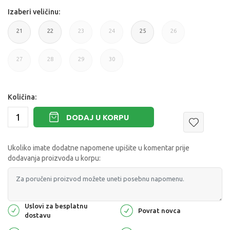
Izaberi veličinu:
21
22
23
24
25
26
27
28
29
30
Količina:
DODAJ U KORPU
Ukoliko imate dodatne napomene upišite u komentar prije
dodavanja proizvoda u korpu:
Uslovi za besplatnu
Povrat novca
dostavu