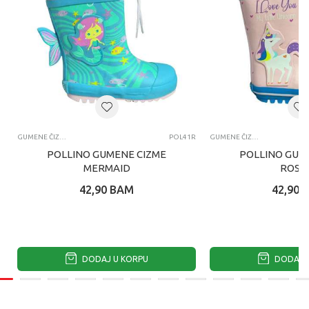
GUMENE ČIZME
POL41R
GUMENE ČIZME
POLLINO GUMENE CIZME
POLLINO GUM
MERMAID
ROSA
42,90
BAM
42,90
DODAJ U KORPU
DODAJ U