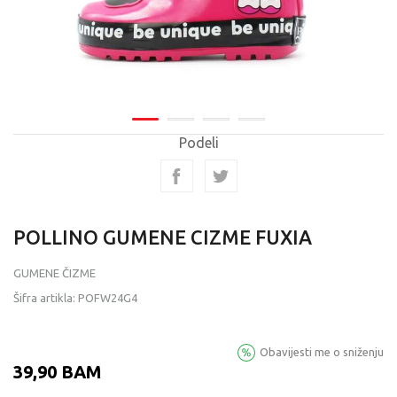
Podeli
POLLINO GUMENE CIZME FUXIA
GUMENE ČIZME
Šifra artikla:
POFW24G4
Obavijesti me o sniženju
39,90
BAM