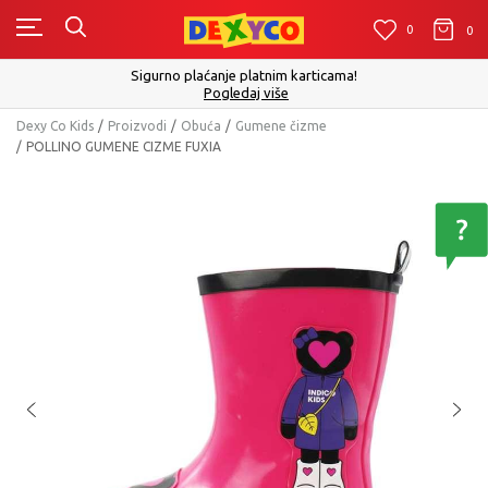
0
0
0
Click&Collect - Platite karticom Online i 
m karticama!
izboru
še
Pogledaj vi
Dexy Co Kids
Proizvodi
Obuća
Gumene čizme
POLLINO GUMENE CIZME FUXIA