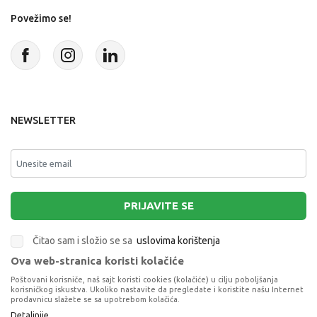
Povežimo se!
NEWSLETTER
PRIJAVITE SE
Čitao sam i složio se sa
uslovima korištenja
Ova web-stranica koristi kolačiće
This site is protected by reCAPTCHA and the Google
Privacy Policy
and
Poštovani korisniče, naš sajt koristi cookies (kolačiće) u cilju poboljšanja
Terms of Service
apply.
korisničkog iskustva. Ukoliko nastavite da pregledate i koristite našu Internet
prodavnicu slažete se sa upotrebom kolačića.
Detaljnije