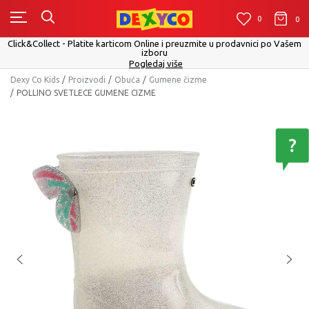
0
0
0
Click&Collect - Platite karticom Online i preuzmite u prodavnici po Vašem
izboru
Pogledaj više
Dexy Co Kids
Proizvodi
Obuća
Gumene čizme
POLLINO SVETLECE GUMENE CIZME