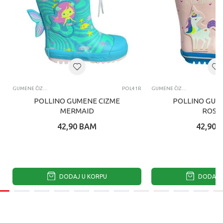
GUMENE ČIZME
POL41R
GUMENE ČIZME
POLLINO GUMENE CIZME
POLLINO GUM
MERMAID
ROSA
42,90
BAM
42,90
DODAJ U KORPU
DODAJ U