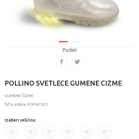
Podeli
POLLINO SVETLECE GUMENE CIZME
GUMENE ČIZME
Šifra artikla:
POFW23G1
Izaberi veličinu:
22
23
24
25
26
27