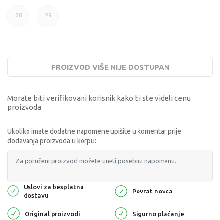
28
29
PROIZVOD VIŠE NIJE DOSTUPAN
Morate biti verifikovani korisnik kako bi ste videli cenu
proizvoda
Ukoliko imate dodatne napomene upišite u komentar prije
dodavanja proizvoda u korpu:
Uslovi za besplatnu
Povrat novca
dostavu
Original proizvodi
Sigurno plaćanje