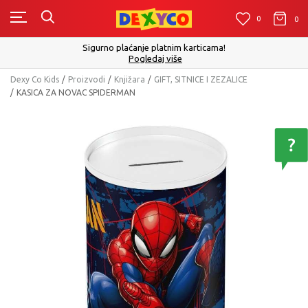
0
0
0
Sigurno plaćanje platnim karticama!
Pogledaj više
Dexy Co Kids
Proizvodi
Knjižara
GIFT, SITNICE I ZEZALICE
KASICA ZA NOVAC SPIDERMAN