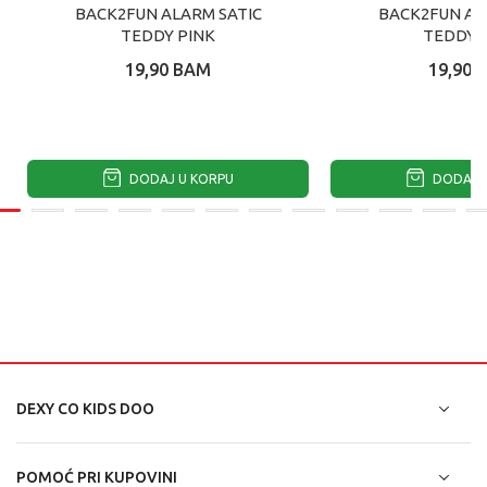
BACK2FUN ALARM SATIC
BACK2FUN AL
TEDDY PINK
TEDDY 
19,90
BAM
19,90
DODAJ U KORPU
DODAJ U
DEXY CO KIDS DOO
POMOĆ PRI KUPOVINI