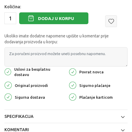
Količina:
DODAJ U KORPU
Ukoliko imate dodatne napomene upišite u komentar prije
dodavanja proizvoda u korpu:
Uslovi za besplatnu
Povrat novca
dostavu
Original proizvodi
Sigurno plaćanje
Sigurna dostava
Plaćanje karticom
SPECIFIKACIJA
KOMENTARI