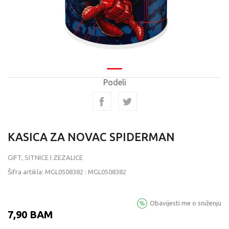
Podeli
KASICA ZA NOVAC SPIDERMAN
GIFT, SITNICE I ZEZALICE
Šifra artikla:
MGL0508382
:
MGL0508382
Obavijesti me o sniženju
7,90
BAM