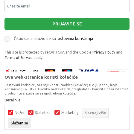
PRIJAVITE SE
Čitao sam i složio se sa
uslovima korištenja
This site is protected by reCAPTCHA and the Google
Privacy Policy
and
Terms of Service
apply.
Ova web-stranica koristi kolačiće
Poštovani korisniče, naš sajt koristi cookies (kolačiće) u cilju poboljšanja
korisničkog iskustva. Ukoliko nastavite da pregledate i koristite našu Internet
prodavnicu slažete se sa upotrebom kolačića.
Proizvode na sajtu nastojimo da opišemo što je preciznije moguće, ali ne
Detaljnije
možemo garantovati da su svi podaci i fotografije, navedeni u okrviru
proizvoda, u potpunosti kompletni i bez grešaka. Svi artikli prikazani na
Nužni
Statistika
Marketing
Saznaj više
sajtu su dio naše ponude, ali ne podrazumijeva da su dostupni u svakom
trenutku.
Slažem se
©2026
www.dexyco.ba
, Izrada
NB SOFT
. Sva prava zadržana.