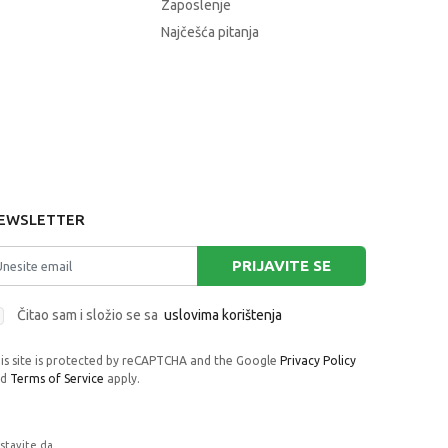
Zaposlenje
Najčešća pitanja
EWSLETTER
PRIJAVITE SE
Čitao sam i složio se sa
uslovima korištenja
is site is protected by reCAPTCHA and the Google
Privacy Policy
nd
Terms of Service
apply.
astavite da