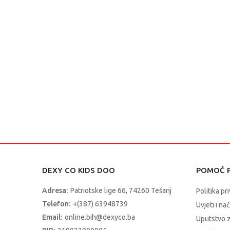
DEXY CO KIDS DOO
POMOĆ P
Adresa:
Patriotske lige 66, 74260 Tešanj
Politika pr
Telefon:
+(387) 63948739
Uvjeti i na
Email:
online.bih@dexyco.ba
Uputstvo 