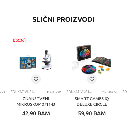
RIJEDNOST
SLIČNI PROIZVODI
DUKATIVNE IGRACKE ZA DECU
 kg
niverzalno
-6 G
UPERMAG
DUKATIVNE IGRACKE ZA DECU
EDUKATIVNE IGRACKE ZA DECU
EDUKATIVNE IGRACKE ZA DECU
001
MST31989
MDP26773
ZNANSTVENI
SMART GAMES IQ
MIKROSKOP 071143
DELUXE CIRCLE
42,90
BAM
59,90
BAM