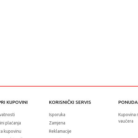
RI KUPOVINI
KORISNIČKI SERVIS
PONUDA 
ivatnosti
Isporuka
Kupovina 
vaučera
čini plaćanja
Zamjena
za kupovinu
Reklamacije