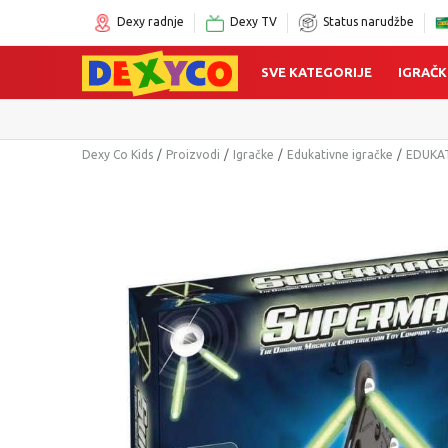
Dexy radnje
Dexy TV
Status narudžbe
SVE KATEGORIJE
IGRAČK
Dexy Co Kids
Proizvodi
Igračke
Edukativne igračke
EDUKAT