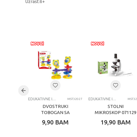
Uzrast:6+
KARAKTERISTIKA
V
Kategorija
E
Težina specifikacija
0
Pol
U
Uzrast
4
Brend
S
Kategorija
E
EDUKATIVNE IGRACKE ZA DECU
EDUKATIVNE IGRACKE ZA DECU
MST32027
MST32
DVOSTRUKI
STOLNI
TOBOGAN SA
MIKROSKOP 071129
LOPTICAMA 072072
9,90
BAM
19,90
BAM