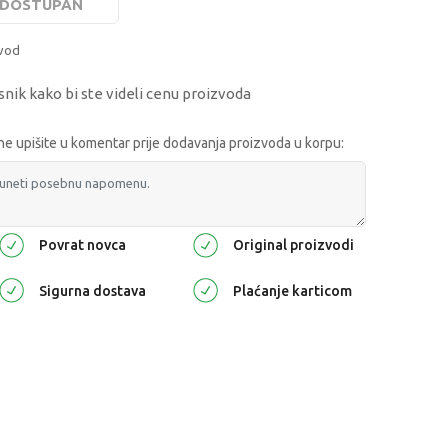
E DOSTUPAN
zvod
snik kako bi ste videli cenu proizvoda
 upišite u komentar prije dodavanja proizvoda u korpu:
Povrat novca
Original proizvodi
Sigurna dostava
Plaćanje karticom