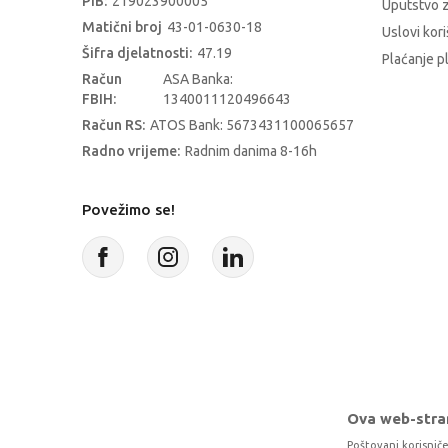
PIB:
219023900005
Uputstvo z
Matični broj
43-01-0630-18
Uslovi kori
Šifra djelatnosti:
47.19
Plaćanje p
Račun
ASA Banka:
FBIH:
1340011120496643
Račun RS:
ATOS Bank: 5673431100065657
Radno vrijeme:
Radnim danima 8-16h
Povežimo se!
Ova web-stran
Poštovani korisniče