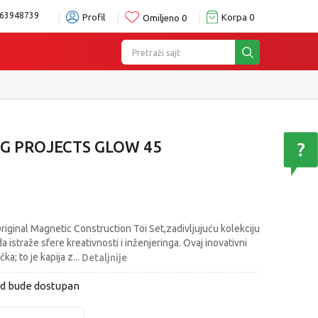
63948739
Profil
Korpa
0
Omiljeno
0
Pretraži sajt
G PROJECTS GLOW 45
ginal Magnetic Construction Toi Set,zadivljujuću kolekciju
 istraže sfere kreativnosti i inženjeringa. Ovaj inovativni
ka; to je kapija z
...
Detaljnije
od bude dostupan