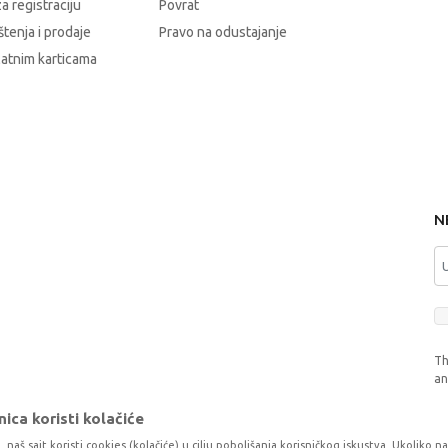
a registraciju
Povrat
štenja i prodaje
Pravo na odustajanje
latnim karticama
N
Th
a
ica koristi kolačiće
, naš sajt koristi cookies (kolačiće) u cilju poboljšanja korisničkog iskustva. Ukoliko n