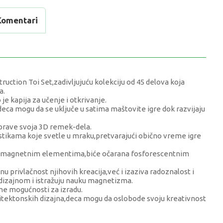
Komentari
ction Toi Set,zadivljujuću kolekciju od 45 delova koja
a.
je kapija za učenje i otkrivanje.
 mogu da se uključe u satima maštovite igre dok razvijaju
naprave svoja 3D remek-dela.
stikama koje svetle u mraku,pretvarajući obično vreme igre
im magnetnim elementima,biće očarana fosforescentnim
u privlačnost njihovih kreacija,već i izaziva radoznalost i
dizajnom i istražuju nauku magnetizma.
ne mogućnosti za izradu.
itektonskih dizajna,deca mogu da oslobode svoju kreativnost