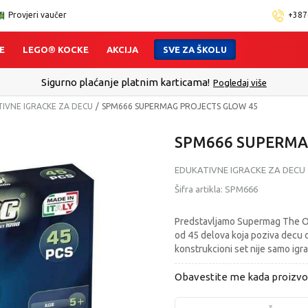
Provjeri vaučer
+387
E
LEGO® KOCKE
AKCIJA
SVE ZA ŠKOLU
Sigurno plaćanje platnim karticama!
Pogledaj više
IVNE IGRACKE ZA DECU
SPM666 SUPERMAG PROJECTS GLOW 45
SPM666 SUPERMA
EDUKATIVNE IGRACKE ZA DECU
Šifra artikla:
SPM666
Predstavljamo Supermag The Ori
od 45 delova koja poziva decu da
konstrukcioni set nije samo igrač
Obavestite me kada proizv