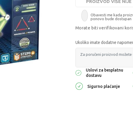
PROIZVOD VIŠE NIJ
Obavesti me kada proi
ponovo bude dostupan
Morate biti verifikovani kori
Ukoliko imate dodatne napomene
Uslovi za besplatnu
dostavu
Sigurno plaćanje