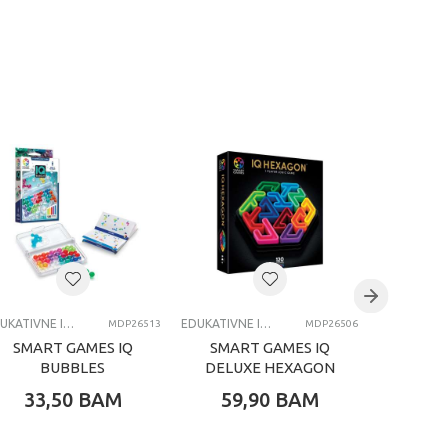
EDUKATIVNE IGRACKE ZA DECU
EDUKATIVNE IGRACKE ZA DECU
MDP26513
MDP26506
SMART GAMES IQ
SMART GAMES IQ
SMAR
BUBBLES
DELUXE HEXAGON
D
PE
33,50
BAM
59,90
BAM
59,