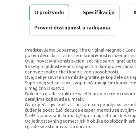
O proizvodu
Specifikacija
Proveri dostupnost u radnjama
Predstavljamo Supermag The Original Magnetic Constru
poziva decu da istraže sfere kreativnosti i inženjering
Ovaj inovativni konstrukcioni set nije samo igračka; to 
Sa svojim jedinstvenim magnetnim komponentama,deca
osnovne motoričke i kognitivne sposobnosti.
Ovaj set je savršen za mlade graditelje koji žele da 
Supermag set se ističe svojim očaravajućim karakteri
u magično iskustvo.
Dok deca grade strukture sa elegantnim crnim i siv
detaljima koji svetle u mraku.
Ovaj upečatljiv kontrast ne samo da poboljšava vizueln
čuđenje,podstičući decu da eksperimentišu sa svojim 
Sa 45 raznovrsnih komada,Supermag set nudi beskraj
Od jednostavnih geometrijskih oblika do složenih arh
i grade sve što im mašta dočara.