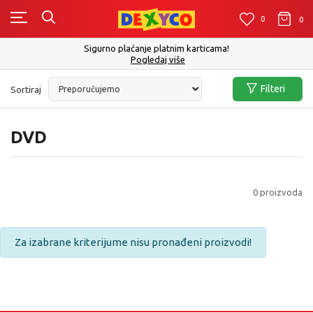
0
0
0
Sigurno plaćanje platnim karticama!
Pogledaj više
Filteri
Sortiraj
DVD
0
proizvoda
Za izabrane kriterijume nisu pronađeni proizvodi!