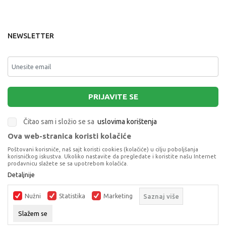
NEWSLETTER
PRIJAVITE SE
Čitao sam i složio se sa
uslovima korištenja
Ova web-stranica koristi kolačiće
This site is protected by reCAPTCHA and the Google
Privacy Policy
and
Poštovani korisniče, naš sajt koristi cookies (kolačiće) u cilju poboljšanja
Terms of Service
apply.
korisničkog iskustva. Ukoliko nastavite da pregledate i koristite našu Internet
prodavnicu slažete se sa upotrebom kolačića.
Detaljnije
Nužni
Statistika
Marketing
Saznaj više
Slažem se
Proizvode na sajtu nastojimo da opišemo što je preciznije moguće, ali ne