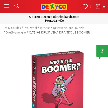
0
0
0
Cli
Sigurno plaćanje platnim karticama!
Pogledaj više
Dexy Co Kids
Proizvodi
Igračke
Društvene igre i puzzle
Društvene igre
CL75108 DRUSTVENA IGRA TKO JE BOOMER