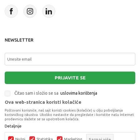
NEWSLETTER
PRIJAVITE SE
Čitao sam i složio se sa
uslovima korištenja
Ova web-stranica koristi kolačiće
This site is protected by reCAPTCHA and the Google
Privacy Policy
and
Poštovani korisniče, naš sajt koristi cookies (kolačiće) u cilju poboljšanja
Terms of Service
apply.
korisničkog iskustva. Ukoliko nastavite da pregledate i koristite našu Internet
prodavnicu slažete se sa upotrebom kolačića.
Detaljnije
CL75108 DRUSTVENA IGRA TKO JE BOOMER
DRUŠTVENE IGRE
Nužni
Statistika
Marketing
Saznaj više