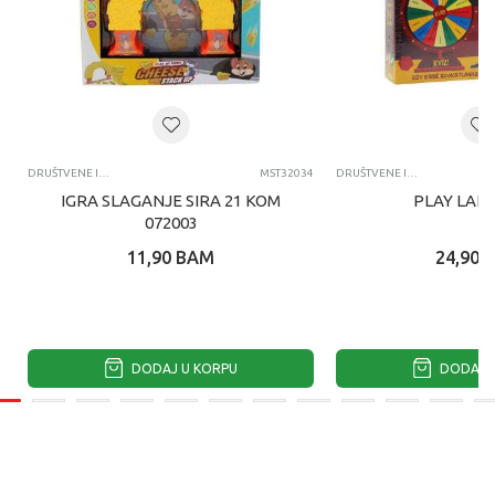
DRUŠTVENE IGRE
MST32034
DRUŠTVENE IGRE
IGRA SLAGANJE SIRA 21 KOM
PLAY LAND
072003
11,90
BAM
24,90
DODAJ U KORPU
DODAJ U