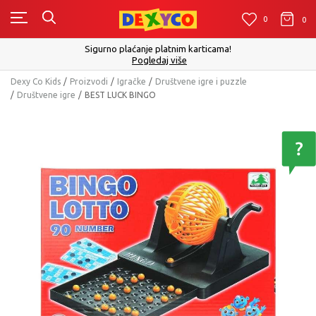
0
0
0
Click&Collect - Platite karticom Online i 
m karticama!
izboru
še
Pogledaj vi
Dexy Co Kids
Proizvodi
Igračke
Društvene igre i puzzle
Društvene igre
BEST LUCK BINGO