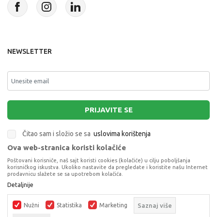
NEWSLETTER
PRIJAVITE SE
Čitao sam i složio se sa
uslovima korištenja
Ova web-stranica koristi kolačiće
This site is protected by reCAPTCHA and the Google
Privacy Policy
and
Poštovani korisniče, naš sajt koristi cookies (kolačiće) u cilju poboljšanja
Terms of Service
apply.
korisničkog iskustva. Ukoliko nastavite da pregledate i koristite našu Internet
prodavnicu slažete se sa upotrebom kolačića.
Detaljnije
Nužni
Statistika
Marketing
Saznaj više