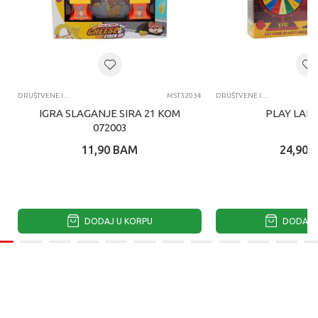
DRUŠTVENE IGRE
MST32034
DRUŠTVENE IGRE
IGRA SLAGANJE SIRA 21 KOM
PLAY LAND
072003
11,90
BAM
24,90
DODAJ U KORPU
DODAJ U